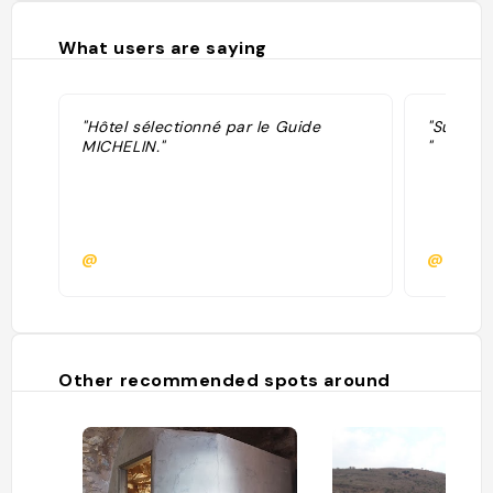
What users are saying
"Hôtel sélectionné par le Guide
"Super l
MICHELIN."
"
@
@
Other recommended spots around