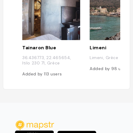
Tainaron Blue
Limeni
36.436773, 22.465654,
Limeni, Grèce
Itilo 230 71, Grèce
Added by
98
users
Added by
113
users