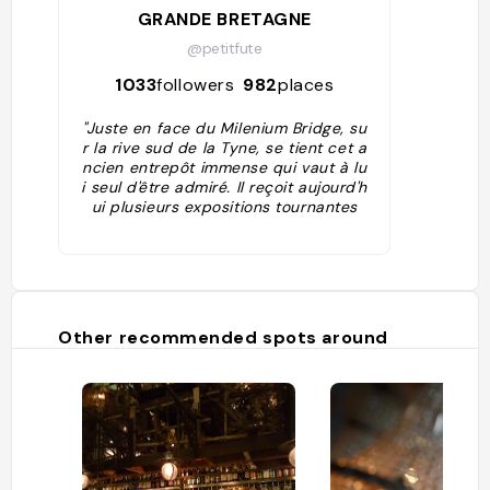
GRANDE BRETAGNE
@petitfute
1033
followers
982
places
"Juste en face du Milenium Bridge, su
r la rive sud de la Tyne, se tient cet a
ncien entrepôt immense qui vaut à lu
i seul d'être admiré. Il reçoit aujourd'h
ui plusieurs expositions tournantes
d'art contemporain sur quatre étage
s, dans des galeries volumineuses et
très prisées. Au 5 e , la Viewing Box a
spécialement été aménagée pour livr
er de jolis panoramas sur la rivière. U
ne boutique sympathique se trouve
Other recommended spots around
au rez-de-chaussée et un restaurant
au dernier niveau est très couru tant
pour la vue que pour la qualité de la
cuisine."