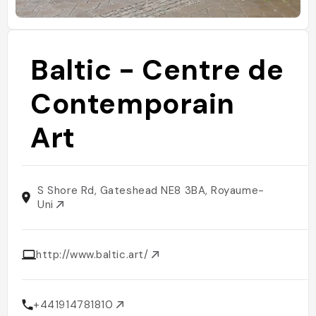
Baltic - Centre de
Contemporain
Art
S Shore Rd, Gateshead NE8 3BA, Royaume-
Uni
http://www.baltic.art/
+441914781810