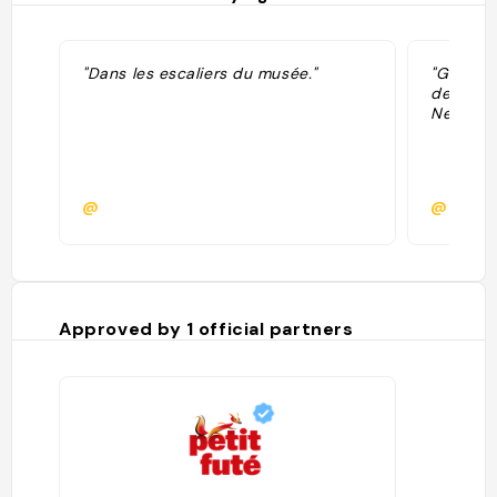
"Dans les escaliers du musée."
"Galerie
depuis l
Newcast
@
@cindy
Approved by
1
official partners