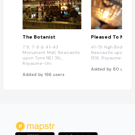
The Botanist
Pleased To Meet
7 9, 7-9 & 41-43
41-51 High Bridge,
Monument Mall, Newcastle
Newcastle upon Tyn
upon Tyne NE1 7AL,
1EW, Royaume-Uni
Royaume-Uni
Added by
80
users
Added by
166
users