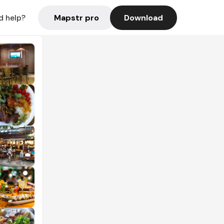
Mapstr pro
Download
d help?