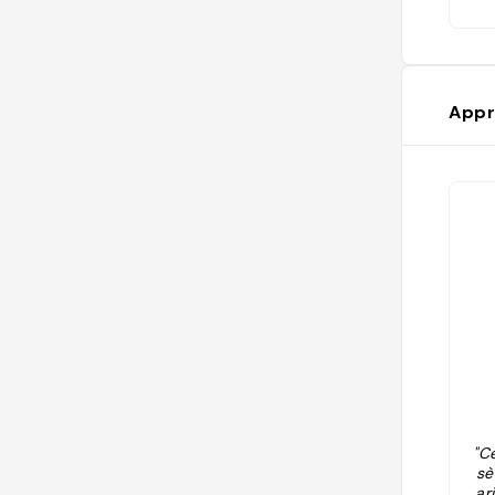
Appr
"C
sè
ar