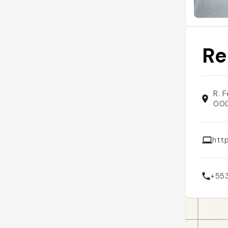
Re
R. 
000
htt
+55