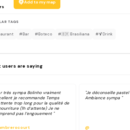
Add to my map
rs
LAR TAGS
aurant
#Bar
#Boteco
#🇧🇷 Brasiliana
#🍹Drink
 users are saying
ar très sympa Bolinho vraiment
"Je déconseille paste
cellent je recommande Temps
Ambiance sympa "
ttente trop long pour la qualité de
nourriture (1h d’attente) Je ne
mprend pas l’engouement "
mbrerocourt
@