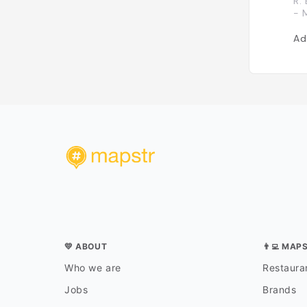
R.
- 
Ad
💛 ABOUT
👨‍💻 MAP
Who we are
Restauran
Jobs
Brands