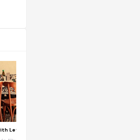
ith Letters
Uluru Café & B