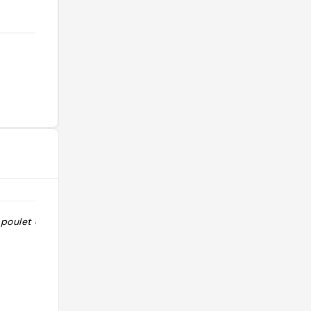
l poulet crème
"Cette brasserie située à Savassi
possède plusieurs atouts : une
grande variété de bières à la
pression, une menu qui propose des
plats simples mais bons, et une
grande terrasse agréable."
@