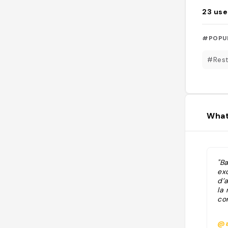
23
use
#POPU
#Rest
What
"B
ex
d’a
la 
co
@a