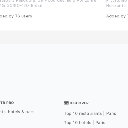
 Bárbara Heliodora, 59 - Lourdes, Belo Horizonte
R. Antônio
MG, 30180-130, Brésil
Horizonte 
ded by
78
users
Added by
STR PRO
🗺 DISCOVER
ts, hotels & bars
Top 10 restaurants | Paris
Top 10 hotels | Paris