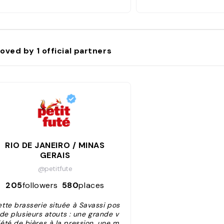
oved by
1
official partners
RIO DE JANEIRO / MINAS
GERAIS
@petitfute
205
followers
580
places
ette brasserie située à Savassi pos
de plusieurs atouts : une grande v
iété de bières à la pression, une m