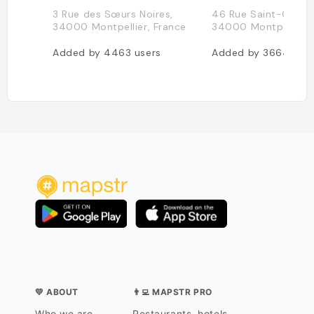
3 Rue des Sœurs Noires,
46 Rue Saint-Guilh
34000 Montpellier, France
34000 Montpellier, 
Added by
4463
users
Added by
3664
use
💛 ABOUT
👨‍💻 MAPSTR PRO
Who we are
Restaurants, hotels