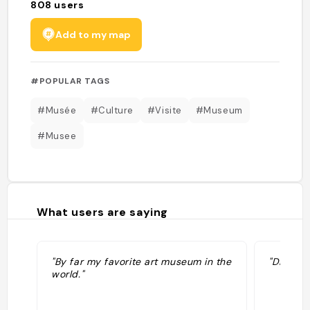
808
users
Add to my map
#POPULAR TAGS
#Musée
#Culture
#Visite
#Museum
#Musee
What users are saying
"By far my favorite art museum in the
"Dipinto
world."