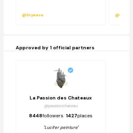
@hiyaava
@sophia
Approved by
1
official partners
La Passion des Chateaux
@passionchateau
8448
followers
1427
places
"Lucifer peinture"