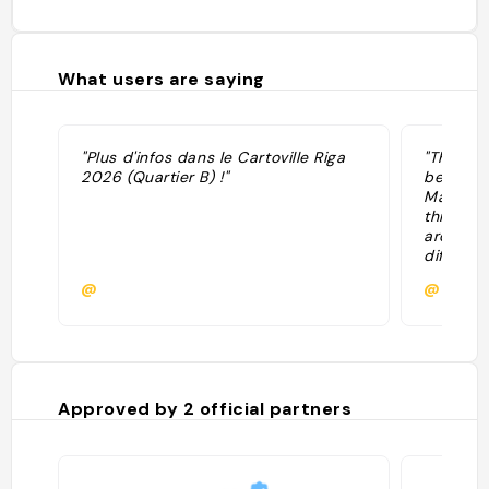
What users are saying
"Plus d'infos dans le Cartoville Riga
"The Hou
2026 (Quartier B) !"
behind 
MazaPils 
three bu
architect
differen
This is 
@
@mess
building 
the olde
building
bit like
demonstr
locals t
Approved by
2
official partners
land spa
was the 
end of t
built wa