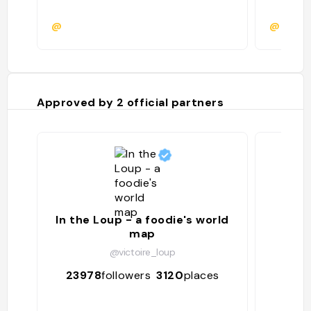
@
@
Approved by
2
official partners
In the Loup - a foodie's world
map
@victoire_loup
642
23978
followers
3120
places