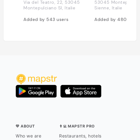
Via del Teatro, 22, 53045
53045 Montepulcia
Montepulciano SI, Italie
Sienne, Italie
Added by
543
users
Added by
480
user
💛 ABOUT
👨‍💻 MAPSTR PRO
Who we are
Restaurants, hotels