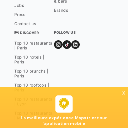
& bars
Jobs
Brands
Press
Contact us
FOLLOW US
🗺 DISCOVER
Top 10 restaurants
| Paris
Top 10 hotels |
Paris
Top 10 brunchs |
Paris
Top 10 rooftops |
Paris
x
Top 10 restaurants
| Lyon
Top 10 restaurants
La meilleure expérience Mapstr est sur
| Marseille
l'application mobile.