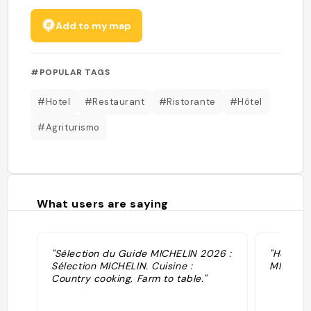
Add to my map
#POPULAR TAGS
#Hotel
#Restaurant
#Ristorante
#Hôtel
#Agriturismo
What users are saying
"Sélection du Guide MICHELIN 2026 :
"Hôtel d
Sélection MICHELIN. Cuisine :
MICHELI
Country cooking, Farm to table."