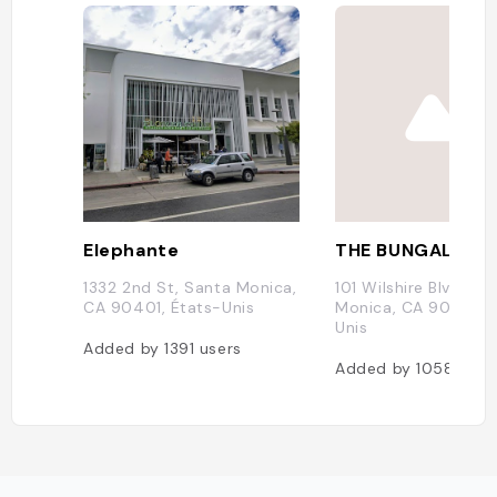
Elephante
THE BUNGALOW
1332 2nd St, Santa Monica,
101 Wilshire Blvd, Sa
CA 90401, États-Unis
Monica, CA 90401, 
Unis
Added by
1391
users
Added by
1058
user