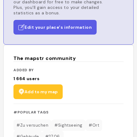
our dashboard for free to make changes.
Plus, you'll gain access to your detailed
statistics as a bonus.
Edit your place's information
The mapstr community
ADDED BY
1 664
users
Add to my map
#POPULAR TAGS
#Zu versuchen
#Sightseeing
#Ort
#Gebäude
#27.06.