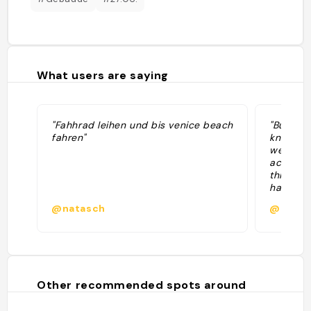
What users are saying
"Fahhrad leihen und bis venice beach
"Bubba G
fahren"
know if 
we're all
accidenta
think it
happenin
Gump 🎡
@natasch
@
Other recommended spots around