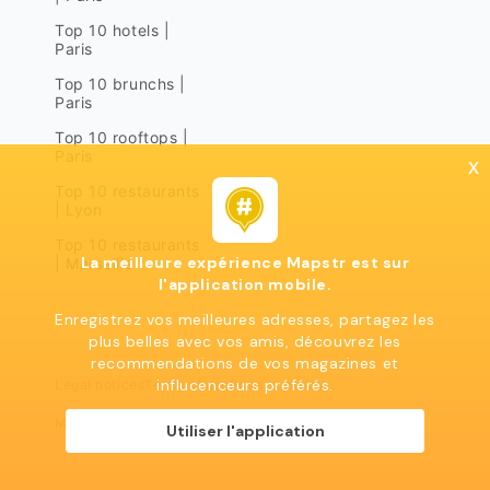
Top 10 hotels |
Paris
Top 10 brunchs |
Paris
Top 10 rooftops |
Paris
x
Top 10 restaurants
| Lyon
Top 10 restaurants
La meilleure expérience Mapstr est sur
| Marseille
l'application mobile.
Enregistrez vos meilleures adresses, partagez les
plus belles avec vos amis, découvrez les
recommendations de vos magazines et
influcenceurs préférés.
Legal notices
Terms of use
Privacy policy
Mapstr 2024 | All rights reserved
Utiliser l'application