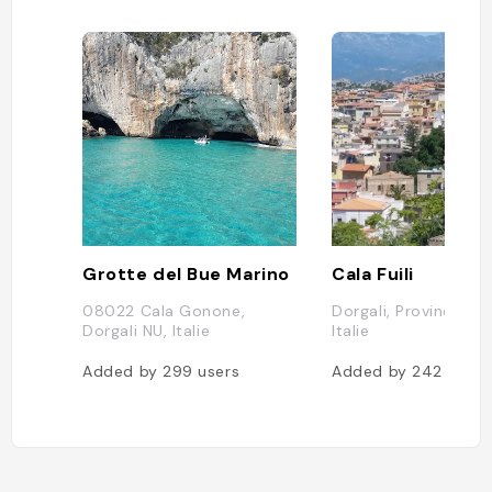
rocheuse
Marino :
kayak po
emblémat
les phoq
Une peti
montagne
Location
nombreu
kayaks à
location
excursio
découvr
Luna, Ca
Grotte del Bue Marino
Cala Fuili
recomma
Propose 
08022 Cala Gonone,
Dorgali, Province of
des excu
Dorgali NU, Italie
Italie
d’Orosei
sorties 
Added by
299
users
Added by
242
users
découvri
grottes. 