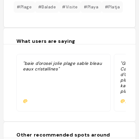
#Plage
#Balade
#Visite
#Playa
#Platja
What users are saying
"baie d'orosei jolie plage sable bleau
"Golfe d
eaux cristallines"
Cala Gon
d'Orosei
plus spe
kayak. A
plages c
marines,
@
@jjulie.
pour les
Lieux à 
Accessi
ou kayak
incontou
plage m
Other recommended spots around
cristall