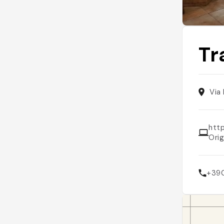
Tr
Via
htt
Ori
+39