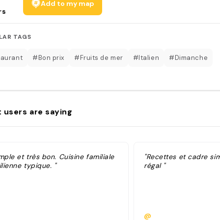
Add to my map
rs
LAR TAGS
aurant
#Bon prix
#Fruits de mer
#Italien
#Dimanche
 users are saying
mple et très bon. Cuisine familiale
"Recettes et cadre si
ilienne typique. "
régal "
@