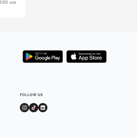
850
users
Added by
677
use
FOLLOW US