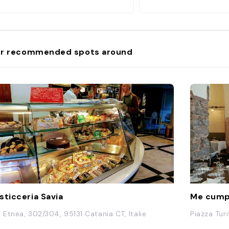
r recommended spots around
sticceria Savia
Me cump
a Etnea, 302/304, 95131 Catania CT, Italie
Piazza Turi