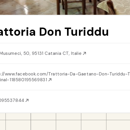
attoria Don Turiddu
 Musumeci, 50, 95131 Catania CT, Italie
p://www.facebook.com/Trattoria-Da-Gaetano-Don-Turiddu-
ginal-118580195569831
095537844