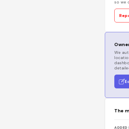
so we c
Repo
Owner
We auto
locatio
dashboa
detaile
E
The m
ADDED 