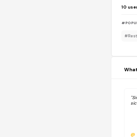
10
use
#POPU
#Rest
What
"Si
sic
@