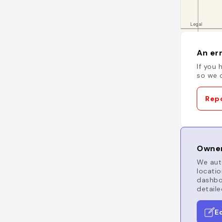
An err
If you 
so we c
Repo
Owner
We auto
locatio
dashboa
detaile
E