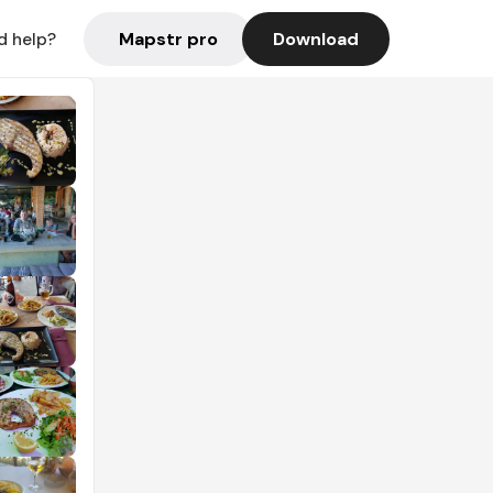
Mapstr pro
Download
d help?