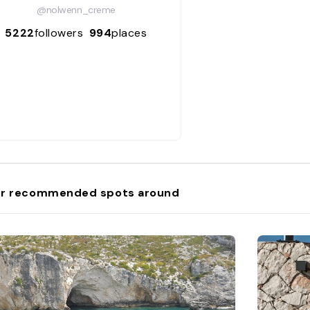
@nolwenn_creme
5222
followers
994
places
r recommended spots around