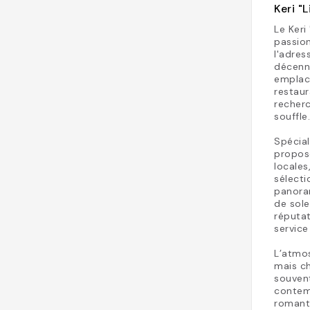
Keri "
Le Keri
passion
l'adres
décenni
emplac
restau
recherc
souffle
Spécial
propos
locales
sélecti
panoram
de sole
réputat
service
L’atmo
mais ch
souvent
contemp
romanti