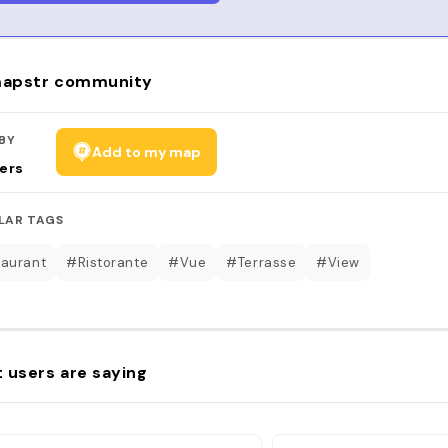
apstr community
BY
Add to my map
ers
LAR TAGS
aurant
#Ristorante
#Vue
#Terrasse
#View
 users are saying