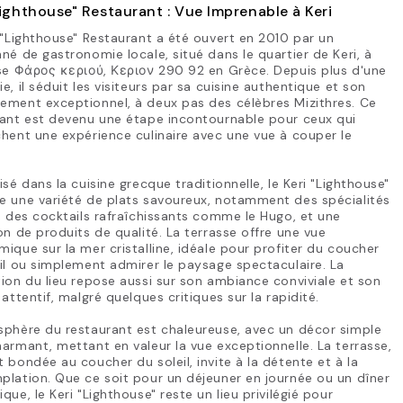
Lighthouse" Restaurant : Vue Imprenable à Keri
 "Lighthouse" Restaurant a été ouvert en 2010 par un
né de gastronomie locale, situé dans le quartier de Keri, à
se Φάρος κεριού, Κεριον 290 92 en Grèce. Depuis plus d'une
e, il séduit les visiteurs par sa cuisine authentique et son
ement exceptionnel, à deux pas des célèbres Mizithres. Ce
rant est devenu une étape incontournable pour ceux qui
hent une expérience culinaire avec une vue à couper le
.
isé dans la cuisine grecque traditionnelle, le Keri "Lighthouse"
e une variété de plats savoureux, notamment des spécialités
, des cocktails rafraîchissants comme le Hugo, et une
on de produits de qualité. La terrasse offre une vue
ique sur la mer cristalline, idéale pour profiter du coucher
il ou simplement admirer le paysage spectaculaire. La
ion du lieu repose aussi sur son ambiance conviviale et son
 attentif, malgré quelques critiques sur la rapidité.
sphère du restaurant est chaleureuse, avec un décor simple
armant, mettant en valeur la vue exceptionnelle. La terrasse,
 bondée au coucher du soleil, invite à la détente et à la
lation. Que ce soit pour un déjeuner en journée ou un dîner
que, le Keri "Lighthouse" reste un lieu privilégié pour