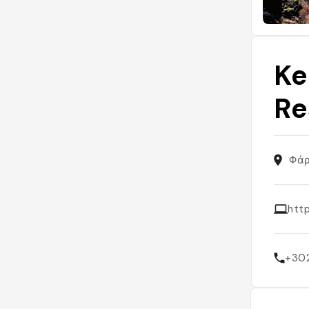
Ke
Re
Φάρ
http
+30