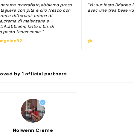
anorama mozzafiato,abbiamo preso
"Vu sur Insta (Marine D
tagliere con pita e olio fresco con
avec une très belle vu
reme differenti: crema di
ta,crema di melanzane e
tzik;abbiamo fatto il bis di
ta,posto fenomenale "
ngeloc92
@
oved by
1
official partners
Nolwenn Creme