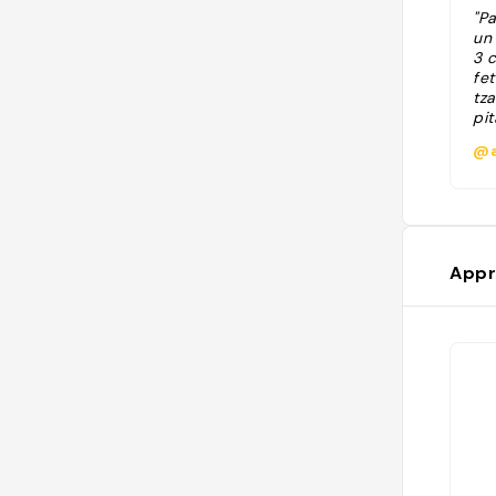
"P
un 
3 c
fe
tza
pi
@a
Appr