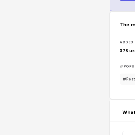
The m
ADDED 
378
us
#POPU
#Rest
What