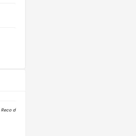
. Reco de
"To do for brunch, burger, large
restaurant We did it with Lucia on a
apartment visit day"