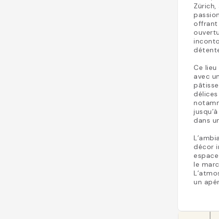
Zürich,
passion
offrant
ouvert
incont
détente
Ce lieu
avec un
pâtisse
délices
notamm
jusqu’
dans un
L’ambia
décor i
espace
le marc
L’atmos
un apér