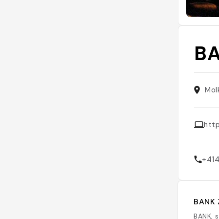
B
Mol
htt
+41
BANK Z
BANK, s