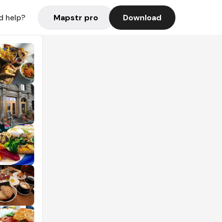
Mapstr pro
Download
d help?