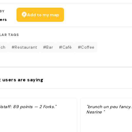
BY
Add to my map
ers
LAR TAGS
nch
#Restaurant
#Bar
#Café
#Coffee
 users are saying
lstaff: 89 points — 2 Forks."
"brunch un peu fancy
Nesrine "