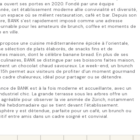
 a ouvert ses portes en 2020. Fondé par une équipe
née, cet établissement moderne allie convivialité et diversité,
 un espace où se mêlent restauration, café et bar. Depuis son
ure, BANK s’est rapidement imposé comme une adresse
ournable pour les amateurs de brunch, coffee et moments de
 en ville.
 propose une cuisine méditerranéenne épicée à l’orientale,
e sélection de plats élaborés, de snacks fins et de
ries maison, dont le célèbre banane bread. En plus de ses
 culinaires, BANK se distingue par ses boissons faites maison,
ent un chocolat chaud savoureux. Le week-end, un brunch
à 15h permet aux visiteurs de profiter d’un moment gourmand
 cadre chaleureux, idéal pour partager ou se détendre.
nce de BANK est à la fois moderne et accueillante, avec un
ndustriel chic. La grande terrasse sous les arbres offre un
 agréable pour observer la vie animée de Zürich, notamment
hé hebdomadaire qui se tient devant l’établissement.
phère y est détendue, parfaite pour un café, un brunch ou
itif entre amis dans un cadre soigné et convivial.