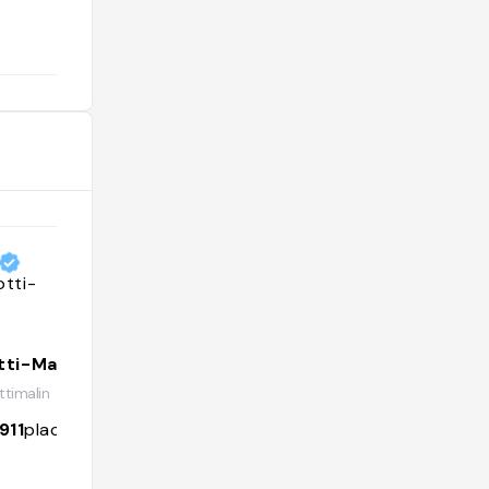
@plmazella
ti-Malin
Annika Horn
timalin
@annikahorn
911
places
3060
followers
975
places