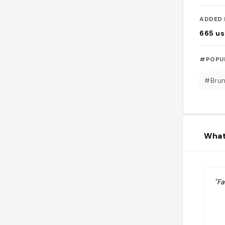
ADDED 
665
us
#POPU
#Bru
What
"Fa