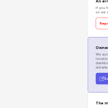
An err
If you 
so we c
Repo
Owner
We auto
locatio
dashboa
detaile
E
The m