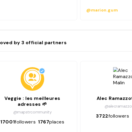
@marion.gum
oved by
3
official partners
Veggie : les meilleures
Alec Ramazzot
adresses 🌱
@alecramazzot
@mapstrcommunity
3722
followers
17001
followers
1767
places