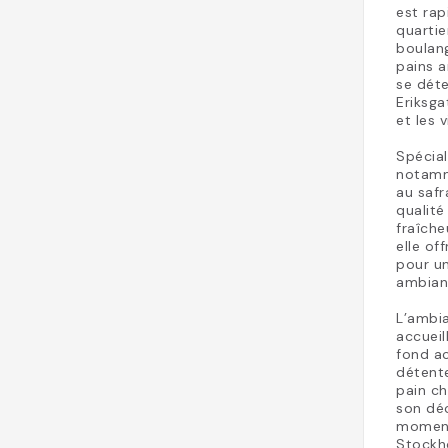
est ra
quartie
boulang
pains a
se déte
Eriksga
et les 
Spécial
notamme
au safr
qualité
fraîche
elle of
pour u
ambian
L’ambia
accueil
fond ac
détente
pain ch
son déc
moment
Stockh