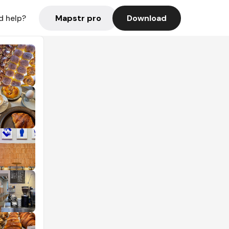
Mapstr pro
Download
d help?