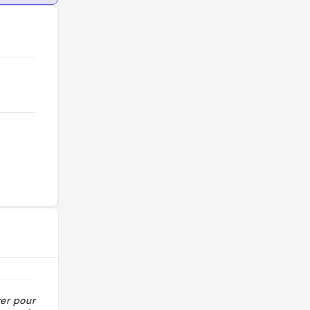
ter pour ses
"Follower Giulia Torelli Caffè dentro a