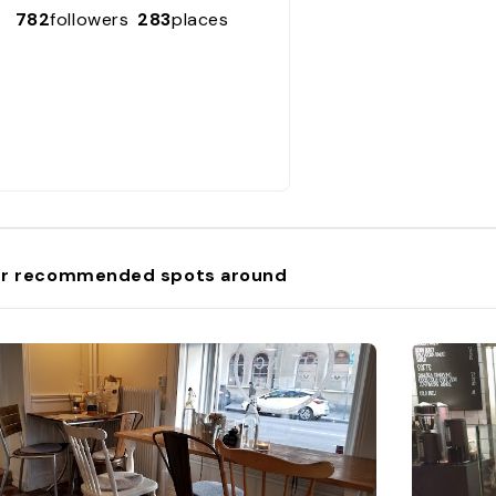
782
followers
283
places
r recommended spots around