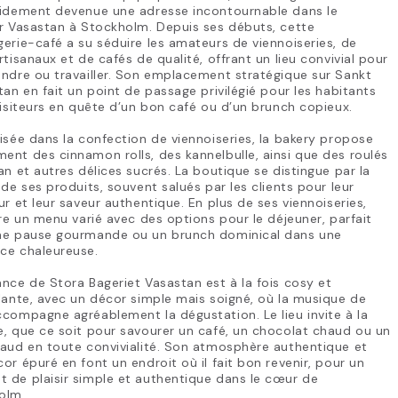
pidement devenue une adresse incontournable dans le
r Vasastan à Stockholm. Depuis ses débuts, cette
erie-café a su séduire les amateurs de viennoiseries, de
rtisanaux et de cafés de qualité, offrant un lieu convivial pour
ndre ou travailler. Son emplacement stratégique sur Sankt
tan en fait un point de passage privilégié pour les habitants
visiteurs en quête d’un bon café ou d’un brunch copieux.
isée dans la confection de viennoiseries, la bakery propose
nt des cinnamon rolls, des kannelbulle, ainsi que des roulés
an et autres délices sucrés. La boutique se distingue par la
 de ses produits, souvent salués par les clients pour leur
ur et leur saveur authentique. En plus de ses viennoiseries,
fre un menu varié avec des options pour le déjeuner, parfait
ne pause gourmande ou un brunch dominical dans une
ce chaleureuse.
nce de Stora Bageriet Vasastan est à la fois cosy et
lante, avec un décor simple mais soigné, où la musique de
compagne agréablement la dégustation. Le lieu invite à la
, que ce soit pour savourer un café, un chocolat chaud ou un
aud en toute convivialité. Son atmosphère authentique et
or épuré en font un endroit où il fait bon revenir, pour un
 de plaisir simple et authentique dans le cœur de
olm.