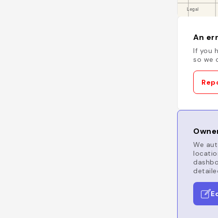
An err
If you 
so we c
Repo
Owner
We auto
locatio
dashboa
detaile
E