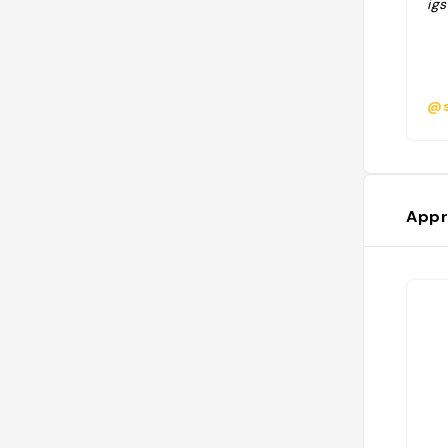
ig
@s
Appr