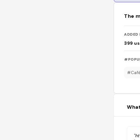
The m
ADDED 
399
us
#POPU
#Caf
What
"h