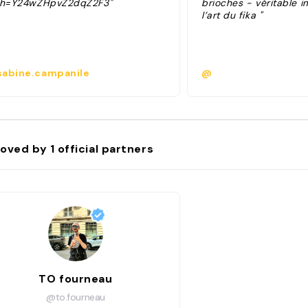
sh=Y24wZHpvZ2dqZ2F3"
brioches - véritable 
l’art du fika "
abine.campanile
@
oved by
1
official partners
TO fourneau
@to.fourneau