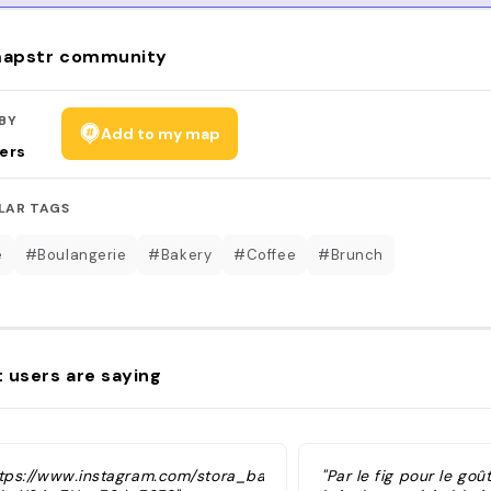
apstr community
BY
Add to my map
ers
LAR TAGS
é
#Boulangerie
#Bakery
#Coffee
#Brunch
 users are saying
ttps://www.instagram.com/stora_bageriet?
"Par le fig pour le goû