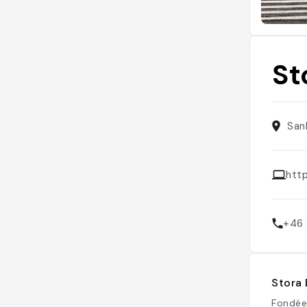
St
San
htt
+46 
Stora 
Fondée