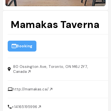
Mamakas Taverna
Booking
80 Ossington Ave, Toronto, ON M6J 2Y7,
Canada
http://mamakas.ca/
+14165195996