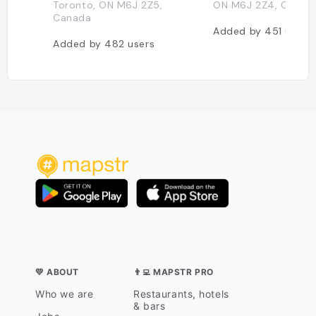
Toronto, ON M6J 2Z5,
ON M6J 2Z4, Canad
Canada
Added by
451
users
Added by
482
users
💛 ABOUT
👨‍💻 MAPSTR PRO
Who we are
Restaurants, hotels
& bars