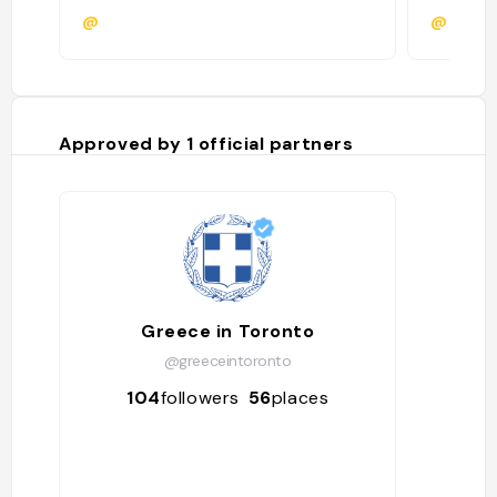
@
@mered
Approved by
1
official partners
Greece in Toronto
@greeceintoronto
104
followers
56
places