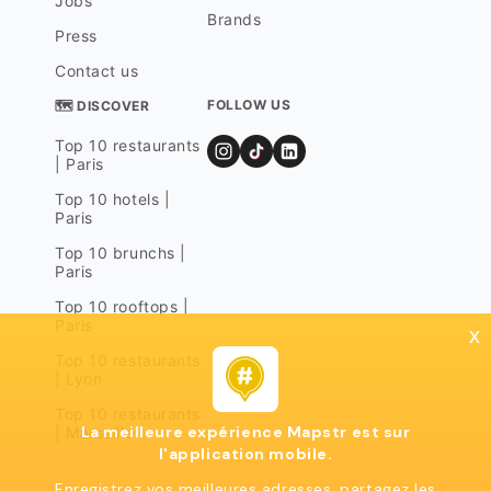
Jobs
Brands
Press
Contact us
FOLLOW US
🗺 DISCOVER
Top 10 restaurants
| Paris
Top 10 hotels |
Paris
Top 10 brunchs |
Paris
Top 10 rooftops |
Paris
x
Top 10 restaurants
| Lyon
Top 10 restaurants
La meilleure expérience Mapstr est sur
| Marseille
l'application mobile.
Enregistrez vos meilleures adresses, partagez les