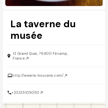
La taverne du
musée
12 Grand Quai, 76400 Fécamp,
France
http://www.la-boucane.com/
+33235105050