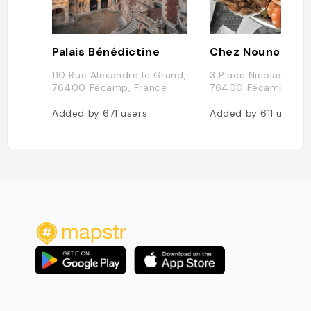
Palais Bénédictine
Chez Nounoute
110 Rue Alexandre le Grand,
3 Place Nicolas Selle
76400 Fécamp, France
76400 Fécamp, Fra
Added by
671
users
Added by
611
users