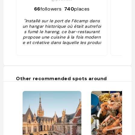
66
followers
740
places
72
"Installé sur le port de Fécamp dans
un hangar historique où était autrefoi
s fumé le hareng, ce bar-restaurant
propose une cuisine à la fois modern
e et créative dans laquelle les produi
ts frais sont à l'honneur. Dans un déc
or cosy et industriel, vous y déguster
ez des spécialités de la mer, mais au
ssi de délicieuses pizzas et des plats
de viande, tout cela fait maison. Just
e envie de boire un verre ? C'est auss
Other recommended spots around
i possible dans l'espace bar où un be
au choix de vins, bières, smoothies et
cocktails vous attend. Le plus ? La te
rrasse, parfaite dès que le soleil arriv
e."