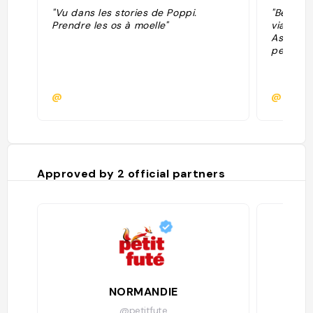
"Vu dans les stories de Poppi.
"Beaucou
Prendre les os à moelle"
viandes,
Assiette
peu cher
@
@dbnr
Approved by
2
official partners
NORMANDIE
@petitfute