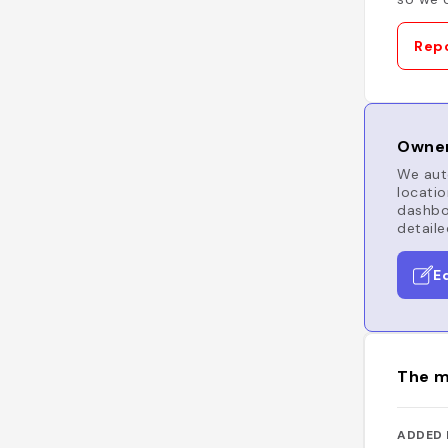
Repo
Owner
We auto
locatio
dashboa
detaile
E
The m
ADDED 