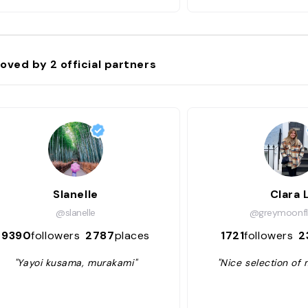
oved by
2
official partners
Slanelle
Clara L
@slanelle
@greymoonfl
9390
followers
2787
places
1721
followers
2
"Yayoi kusama, murakami"
"Nice selection of 