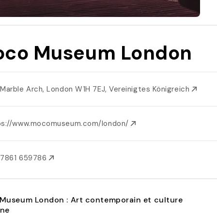
co Museum London
 Marble Arch, London W1H 7EJ, Vereinigtes Königreich
ps://www.mocomuseum.com/london/
 7861 659786
Museum London : Art contemporain et culture
ne