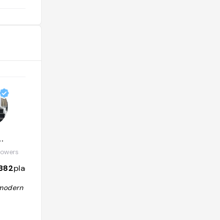
.
owers
382
places
modern art! "