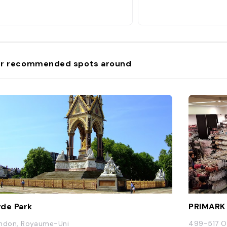
r recommended spots around
de Park
PRIMARK
ndon, Royaume-Uni
499-517 O