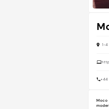
Mo
1-4
htt
+44
Moco 
moder