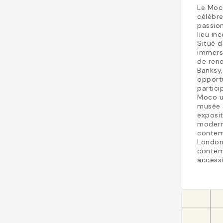
Le Moc
célèbr
passio
lieu in
Situé d
immersi
de reno
Banksy,
opport
partici
Moco un
musée 
exposit
modern
contem
London 
contemp
accessi