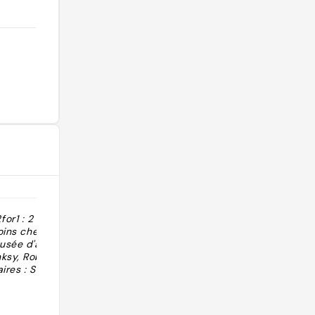
r1 : 2 tickets
"Modern art museum lets you
oins cher si
experience modern, contemporary
usée d'art
and digital art up close through
sy, Robbie...
immersive and interactive
ires : S10h-19h
installations."
@indigokwest