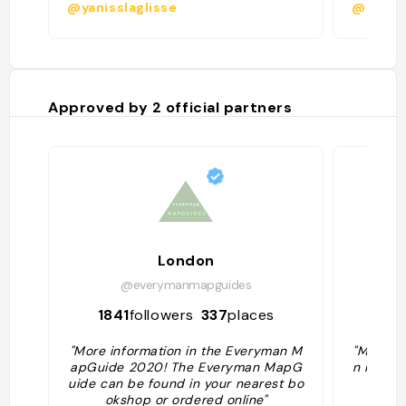
@yanisslaglisse
@
Approved by
2
official partners
London
@everymanmapguides
1841
followers
337
places
49
"More information in the Everyman M
"More in
apGuide 2020! The Everyman MapG
n MapGu
uide can be found in your nearest bo
er
okshop or ordered online"