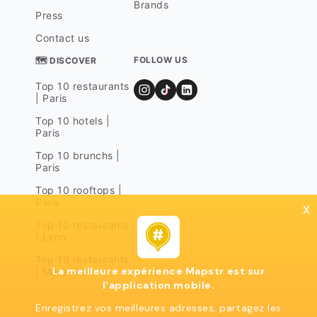
Brands
Press
Contact us
FOLLOW US
🗺 DISCOVER
Top 10 restaurants
| Paris
Top 10 hotels |
Paris
Top 10 brunchs |
Paris
Top 10 rooftops |
Paris
x
Top 10 restaurants
| Lyon
Top 10 restaurants
La meilleure expérience Mapstr est sur
| Marseille
l'application mobile.
Enregistrez vos meilleures adresses, partagez les