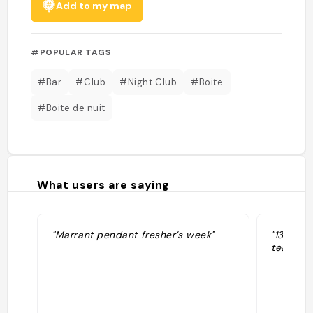
Add to my map
#POPULAR TAGS
#Bar
#Club
#Night Club
#Boite
#Boite de nuit
What users are saying
"Marrant pendant fresher’s week"
"13.07 b
team"