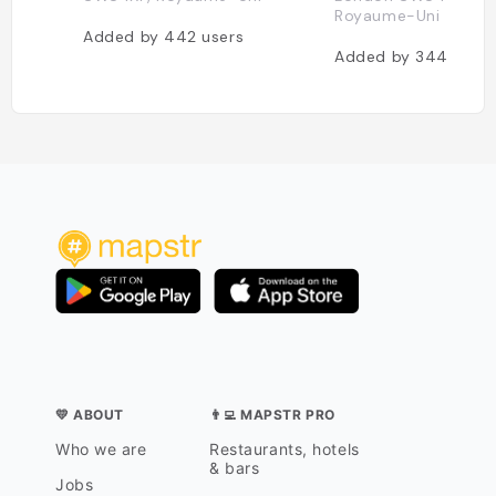
Royaume-Uni
Added by
442
users
Added by
344
users
💛 ABOUT
👨‍💻 MAPSTR PRO
Who we are
Restaurants, hotels
& bars
Jobs