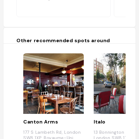
Other recommended spots around
Canton Arms
Italo
177 S Lambeth Rd, London
13 Bonnington Squar
SW8 1XP, Royaume-Uni
London SW8 1TE,