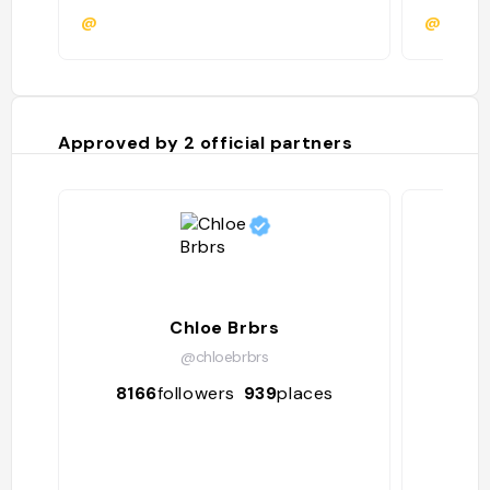
@
@kanks
Approved by
2
official partners
Chloe Brbrs
@chloebrbrs
8166
followers
939
places
127