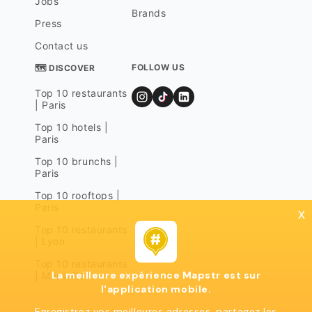
Jobs
Brands
Press
Contact us
FOLLOW US
🗺 DISCOVER
Top 10 restaurants
| Paris
Top 10 hotels |
Paris
Top 10 brunchs |
Paris
Top 10 rooftops |
Paris
x
Top 10 restaurants
| Lyon
Top 10 restaurants
La meilleure expérience Mapstr est sur
| Marseille
l'application mobile.
Enregistrez vos meilleures adresses, partagez les