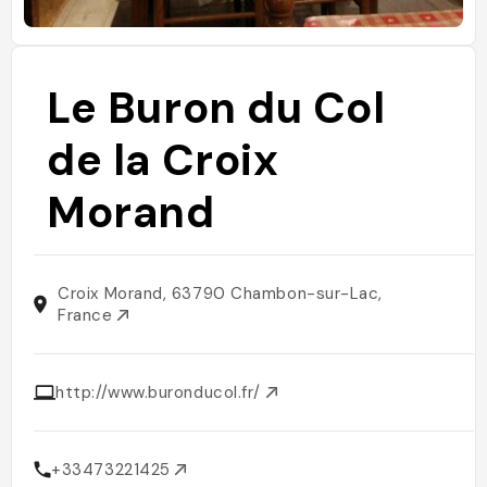
Le Buron du Col
de la Croix
Morand
Croix Morand, 63790 Chambon-sur-Lac,
France
http://www.buronducol.fr/
+33473221425