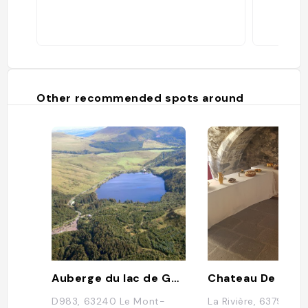
Other recommended spots around
Auberge du lac de Guéry
Chateau De Muro
D983, 63240 Le Mont-
La Rivière, 63790 Mu