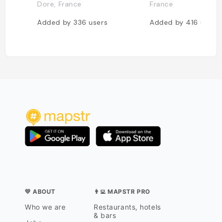
Dore, France
France
Added by
336
users
Added by
416
users
💛 ABOUT
👨‍💻 MAPSTR PRO
Who we are
Restaurants, hotels
& bars