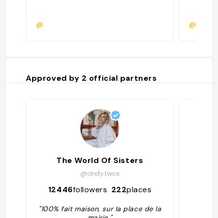
@
@
Approved by
2
official partners
The World Of Sisters
@cindy.twos
12446
followers
222
places
174
"100% fait maison, sur la place de la
mairie "