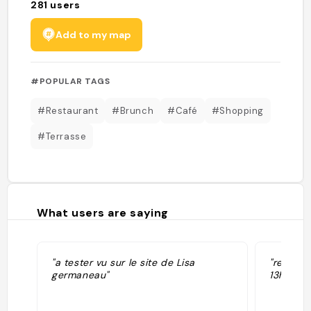
281
users
Add to my map
#POPULAR TAGS
#Restaurant
#Brunch
#Café
#Shopping
#Terrasse
What users are saying
"a tester vu sur le site de Lisa
"reserve
germaneau"
13h30"