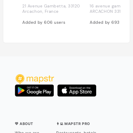
21 Avenue Gambetta, 33120
16 avenue gambetta
Arcachon, France
ARCACHON 33120
Added by
606
users
Added by
693
users
💛 ABOUT
👨‍💻 MAPSTR PRO
Who we are
Restaurants, hotels