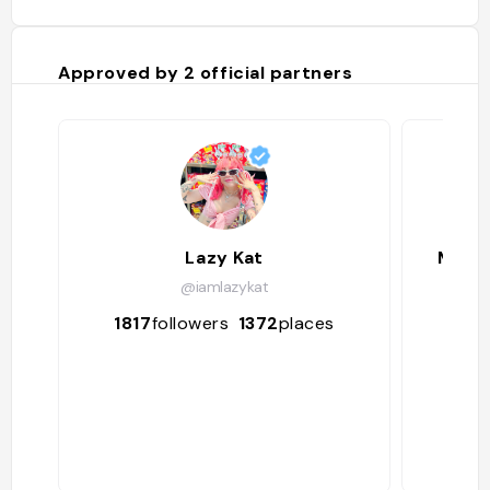
Approved by
2
official partners
Lazy Kat
Maria
@iamlazykat
1817
followers
1372
places
149