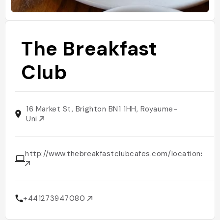
The Breakfast
Club
16 Market St, Brighton BN1 1HH, Royaume-
Uni
http://www.thebreakfastclubcafes.com/locations/bri
+441273947080