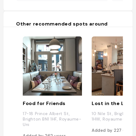
Other recommended spots around
Food for Friends
Lost in the Lane
17-18 Prince Albert St,
10 Nile St, Brighton 
Brighton BN1 1HF, Royaume-
1HW, Royaume-Uni
Uni
Added by
227
users
Added by
262
users