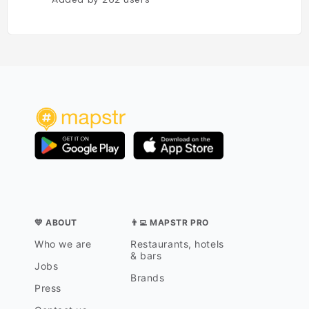
💛 ABOUT
👨‍💻 MAPSTR PRO
Who we are
Restaurants, hotels
& bars
Jobs
Brands
Press