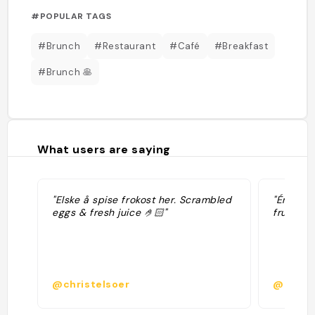
#POPULAR TAGS
#Brunch
#Restaurant
#Café
#Breakfast
#Brunch 🥞
What users are saying
"Elske å spise frokost her. Scrambled
"Énormes
eggs & fresh juice 🤌🏻"
fruits ro
@christelsoer
@