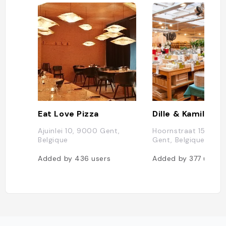
Eat Love Pizza
Dille & Kamille
Ajuinlei 10, 9000 Gent,
Hoornstraat 15, 90
Belgique
Gent, Belgique
Added by
436
users
Added by
377
users