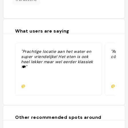
What users are saying
"Prachtige locatie aan het water en
"Restaur
super vriendelijke! Het eten is ook
côté du 
heel lekker maar wel eerder klassiek
🍽️"
@
@emma1
Other recommended spots around