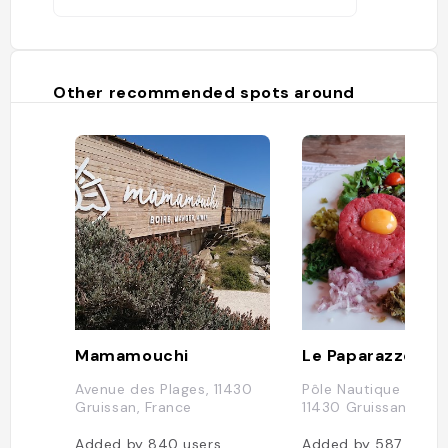
Other recommended spots around
Mamamouchi
Le Paparazzo
Avenue des Plages, 11430
Pôle Nautique des C
Gruissan, France
11430 Gruissan, Fran
Added by
840
users
Added by
587
users