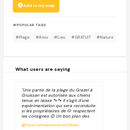
Add to my map
#POPULAR TAGS
#Plage
#Amis
#Lieu
#GRATUIT
#Nature
What users are saying
"Une partie de la plage du Grazel à
Gruissan est autorisée aux chiens
tenus en laisse 🐾🐾 Il s'agit d'une
expérimentation qui sera reconduite
si les propriétaires de 🐶 respectent
les consignes 😉 Un bon plan des
copains de Dogs Aventure "
@tourismeavecmonchien