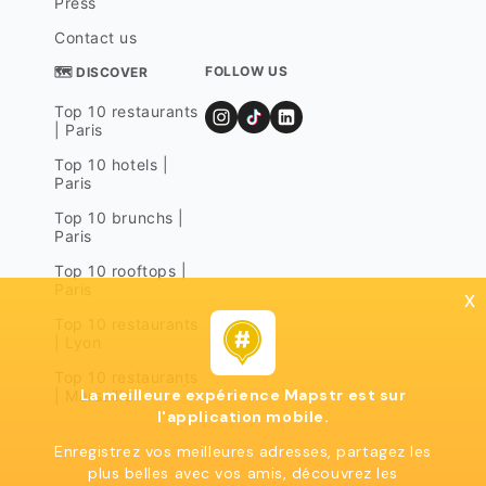
Press
Contact us
FOLLOW US
🗺 DISCOVER
Top 10 restaurants
| Paris
Top 10 hotels |
Paris
Top 10 brunchs |
Paris
Top 10 rooftops |
Paris
x
Top 10 restaurants
| Lyon
Top 10 restaurants
La meilleure expérience Mapstr est sur
| Marseille
l'application mobile.
Enregistrez vos meilleures adresses, partagez les
plus belles avec vos amis, découvrez les