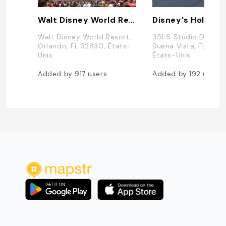
Walt Disney World Resort
Walt Disney World Resort,
351 S Studio Dr, Lak
Orlando, FL 32830, États-
Buena Vista, FL 3283
Unis
États-Unis
Added by
917
users
Added by
192
users