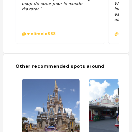
coup de cœur pour le monde
World à 
d’avatar "
incroyab
est vraim
est magn
@melimelo888
@
Other recommended spots around