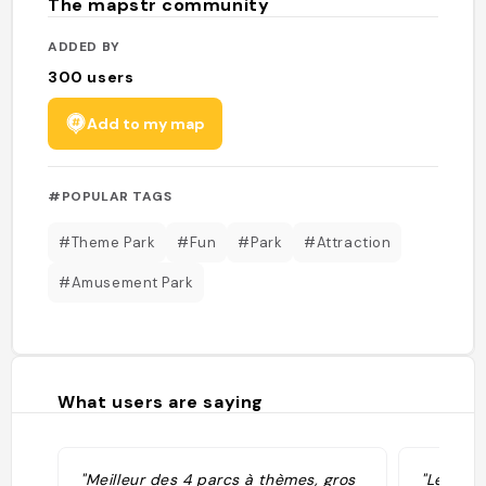
The mapstr community
ADDED BY
300
users
Add to my map
#POPULAR TAGS
#Theme Park
#Fun
#Park
#Attraction
#Amusement Park
What users are saying
"Meilleur des 4 parcs à thèmes, gros
"Le plus