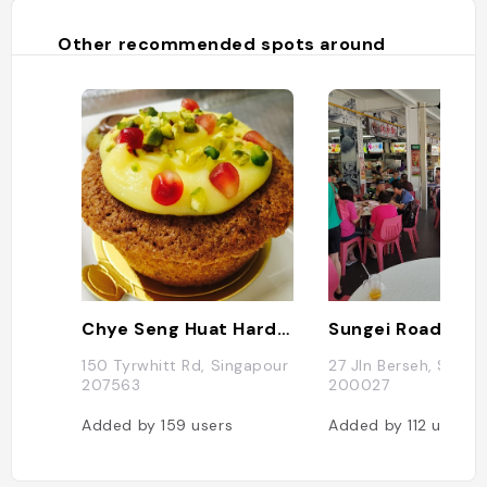
Other recommended spots around
Chye Seng Huat Hardware
Sungei Road Lak
150 Tyrwhitt Rd, Singapour
27 Jln Berseh, Singa
207563
200027
Added by
159
users
Added by
112
users