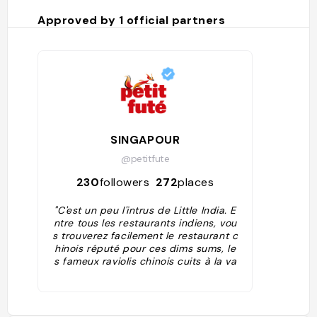
Approved by
1
official partners
SINGAPOUR
@petitfute
230
followers
272
places
"C'est un peu l'intrus de Little India. E
ntre tous les restaurants indiens, vou
s trouverez facilement le restaurant c
hinois réputé pour ces dims sums, le
s fameux raviolis chinois cuits à la va
peur. Il faudra être patient, il y a touj
ours de la queue, mais c'est bon sign
e !"