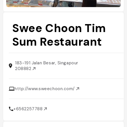
Swee Choon Tim
Sum Restaurant
183-191 Jalan Besar, Singapour
208882
http://www.sweechoon.com/
+6562257788