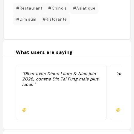
#Restaurant
#Chinois
#Asiatique
#Dim sum
#Ristorante
What users are saying
"Dîner avec Diane Laure & Nico juin
"dim sum
2026, comme Din Tai Fung mais plus
local. "
@
@victor