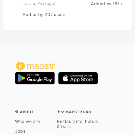
Tavira, Portugal
Added by
167
users
Added by
207
users
💛 ABOUT
👨‍💻 MAPSTR PRO
Who we are
Restaurants, hotels
& bars
Jobs