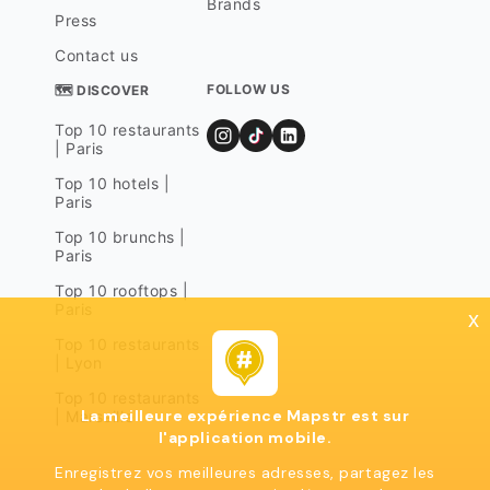
Brands
Press
Contact us
FOLLOW US
🗺 DISCOVER
Top 10 restaurants
| Paris
Top 10 hotels |
Paris
Top 10 brunchs |
Paris
Top 10 rooftops |
Paris
x
Top 10 restaurants
| Lyon
Top 10 restaurants
La meilleure expérience Mapstr est sur
| Marseille
l'application mobile.
Enregistrez vos meilleures adresses, partagez les