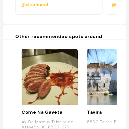
@d.aumond
@
Other recommended spots around
Come Na Gaveta
Tavira
Av. Dr. Mateus Teixeira de
8800 Tavira, Portug
Azevedo 36, 8800-379