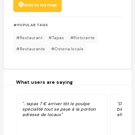
Add to my map
#POPULAR TAGS
#Restaurant
#Tapas
#Ristorante
#Restaurante
#Osteria locale
What users are saying
". tapas 7 € arriver tôt le poulpe
"Da pren
spécialité tout se paye à la portion
birra, ac
adresse de locaux"
affettati