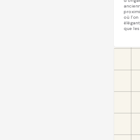
d’origa
ancienn
proximi
où l’on
élégant
que les