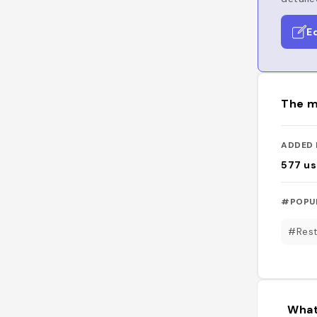
E
The m
ADDED 
577
us
#POPU
#Rest
What