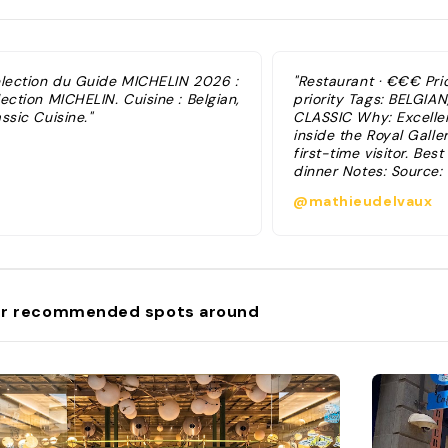
élection du Guide MICHELIN 2026 :
"Restaurant · €€€ Prio
ection MICHELIN. Cuisine : Belgian,
priority Tags: BELGIA
ssic Cuisine."
CLASSIC Why: Excellen
inside the Royal Galler
first-time visitor. Bes
dinner Notes: Source:
https://www.visit.brus
@mathieudelvaux
to-eat"
r recommended spots around