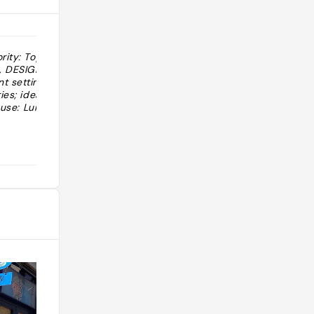
rity: Top
"Institution in Brüssel, Art Deco Style,
N, DESIGN,
top Service, sehr gutes Essen,
t setting
belgische Spezialitäten, viele
ies; ideal for a
Brüsseler sind abwesend"
t use: Lunch or
sels/en/visitors/where-
@shorty59