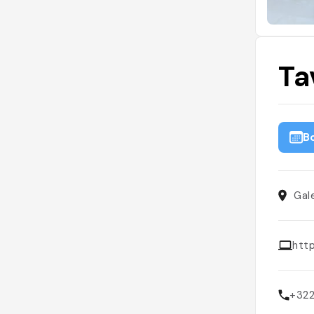
Ta
B
Gal
htt
+32