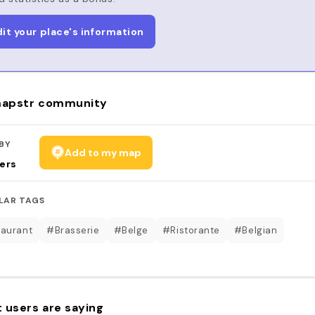
dit your place's information
apstr community
BY
Add to my map
ers
LAR TAGS
aurant
#Brasserie
#Belge
#Ristorante
#Belgian
 users are saying