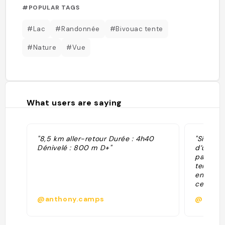
#POPULAR TAGS
#Lac
#Randonnée
#Bivouac tente
#Nature
#Vue
What users are saying
"8,5 km aller-retour Durée : 4h40
"Si vous
Dénivelé : 800 m D+"
d’un lac
panorama
temps d
enneigés
cette ra
Petit la
@anthony.camps
@histoi
minéral,
joyaux d
Occitani