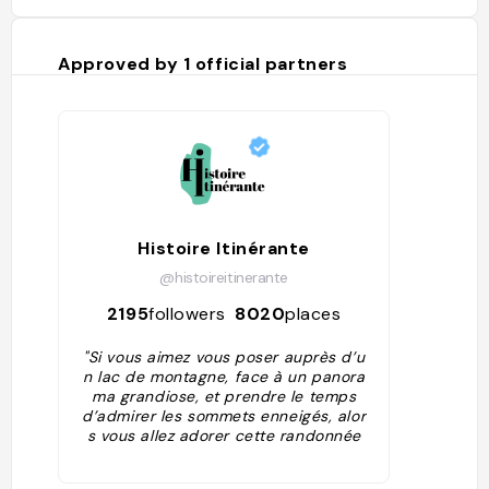
plutôt a
particul
même de
Approved by
1
official partners
positif)
dégagée 
la chaîn
Canigou.
embrass
massif d
Saint-Ba
Galinat 
(1996 m)
vous gar
Histoire Itinérante
exceptio
@histoireitinerante
d’entre 
d’appren
2195
followers
8020
places
montagn
d’altitu
"Si vous aimez vous poser auprès d’u
d’autres 
n lac de montagne, face à un panora
vue inou
ma grandiose, et prendre le temps
réputé… 
d’admirer les sommets enneigés, alor
particul
s vous allez adorer cette randonnée
amateurs
à l’étang d’Appy ! Petit lac niché au c
faune, v
reux d’un cirque minéral, l’étang d’Ap
d’aperce