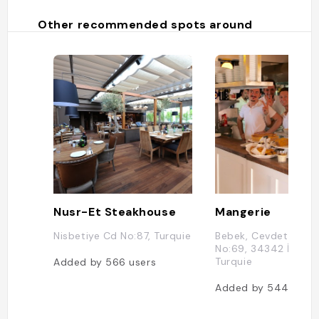
Other recommended spots around
Nusr-Et Steakhouse
Mangerie
Nisbetiye Cd No:87, Turquie
Bebek, Cevdet Paşa 
No:69, 34342 İstanb
Turquie
Added by
566
users
Added by
544
user