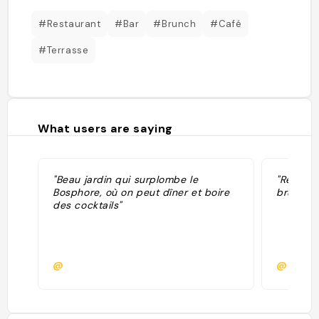
#Restaurant
#Bar
#Brunch
#Café
#Terrasse
What users are saying
"Beau jardin qui surplombe le
"Reco De
Bosphore, où on peut dîner et boire
brunche
des cocktails"
@
@loula