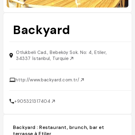
Backyard
Otlukbeli Cad., Bebeköy Sok. No: 4, Etiler,
34337 İstanbul, Turquie
http://www.backyard.com.tr/
+905321317404
Backyard : Restaurant, brunch, bar et
terrasse à Etiler