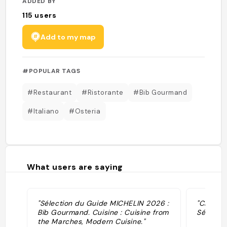
ADDED BY
115
users
Add to my map
#POPULAR TAGS
#Restaurant
#Ristorante
#Bib Gourmand
#Italiano
#Osteria
What users are saying
"Sélection du Guide MICHELIN 2026 :
"Chef : D
Bib Gourmand. Cuisine : Cuisine from
Sélectio
the Marches, Modern Cuisine."