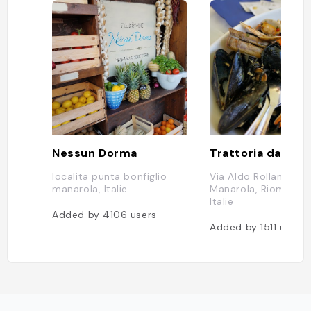
Nessun Dorma
Trattoria dal Bill
localita punta bonfiglio
Via Aldo Rollandi, 12
manarola, Italie
Manarola, Riomaggio
Italie
Added by
4106
users
Added by
1511
users