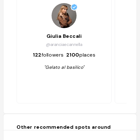
Giulia Beccali
J
@aranciaecannella
122
followers
2100
places
31
"Gelato al basilico"
Other recommended spots around