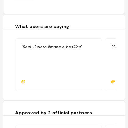
What users are saying
"Reel. Gelato limone e basilico"
"Glace e
@
@doyou
Approved by
2
official partners