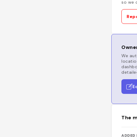
so we c
Repo
Owner
We auto
locatio
dashboa
detaile
E
The m
ADDED 