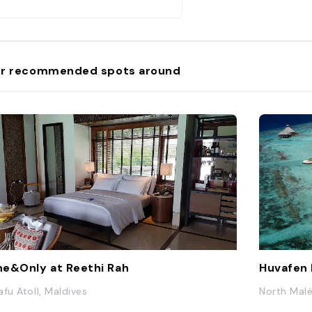
 décontractée avec une clientèle
ncipalement italienne et chinoise.
 restaurant propose un buffet
ec une vue panoramique sur la
r. Grâce à la formule en pension
r recommended spots around
mplète, il est possible de prendre
n petit déjeuner et un dîner dans
n propre bungalow, une fois dans
semaine."
e&Only at Reethi Rah
Huvafen 
afu Atoll, Maldives
North Malé