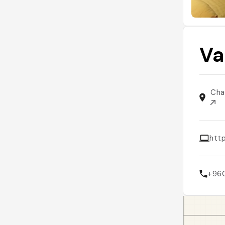
Va
Cha
http
+96