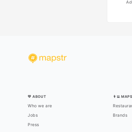
Ad
💛 ABOUT
👨‍💻 MAP
Who we are
Restauran
Jobs
Brands
Press