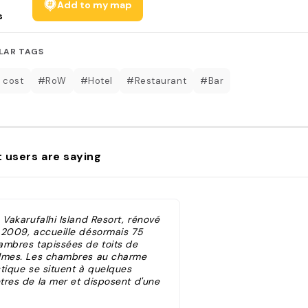
Add to my map
s
LAR TAGS
 cost
#RoW
#Hotel
#Restaurant
#Bar
 users are saying
 Vakarufalhi Island Resort, rénové
 2009, accueille désormais 75
ambres tapissées de toits de
lmes. Les chambres au charme
stique se situent à quelques
tres de la mer et disposent d'une
le de bains à ciel ouvert.
mbiance de l'île est plutôt calme