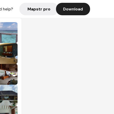
Mapstr pro
Download
d help?