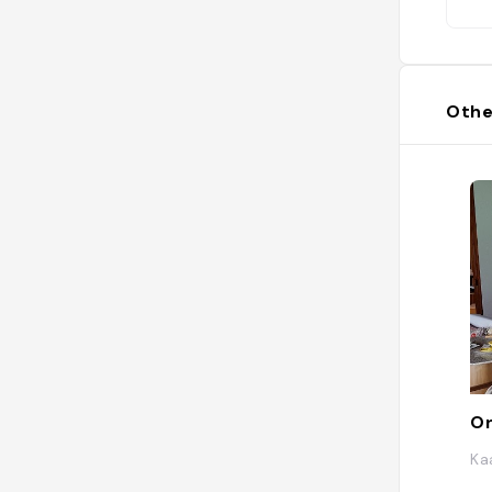
et
pri
Le
av
me
Othe
co
so
so
la 
On
Ka