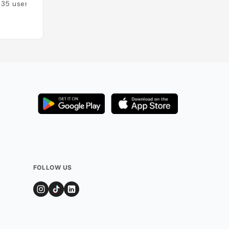
135
users
Added by
113
user
FOLLOW US