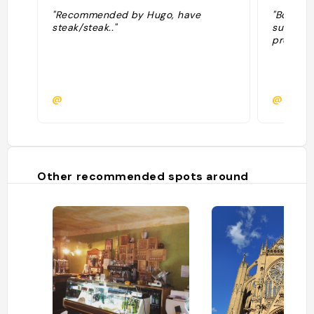
"Recommended by Hugo, have
"Bon res
steak/steak.."
sur la M
protesta
@
@
Other recommended spots around