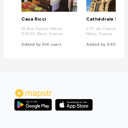
Casa Ricci
16 Rue Sainte-Marie,
2 Pl. de Chambre, 
57000 Metz, France
Metz, France
Added by
814
users
Added by
640
user