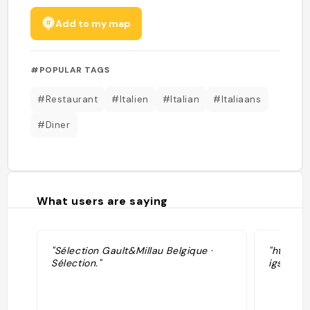
Add to my map
#POPULAR TAGS
#Restaurant
#Italien
#Italian
#Italiaans
#Diner
What users are saying
"Sélection Gault&Millau Belgique ·
"https:/
Sélection."
igsh=bG