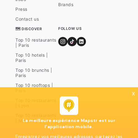
Brands
Press
Contact us
FOLLOW US
🗺 DISCOVER
Top 10 restaurants
| Paris
Top 10 hotels |
Paris
Top 10 brunchs |
Paris
Top 10 rooftops |
Paris
x
Top 10 restaurants
| Lyon
Top 10 restaurants
La meilleure expérience Mapstr est sur
| Marseille
l'application mobile.
Enregistrez vos meilleures adresses, partagez les