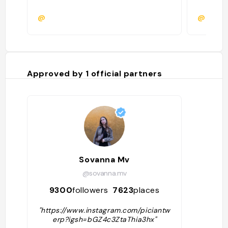
@
@
Approved by
1
official partners
Sovanna Mv
@sovanna.mv
9300
followers
7623
places
"https://www.instagram.com/piciantw
erp?igsh=bGZ4c3ZtaThia3hx"