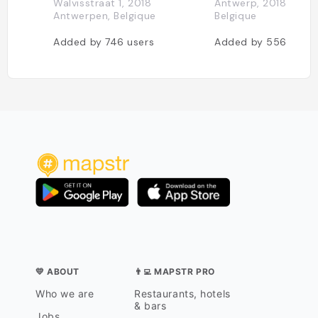
Walvisstraat 1, 2018
Antwerp, 2018 Antw
Antwerpen, Belgique
Belgique
Added by
746
users
Added by
556
users
💛 ABOUT
👨‍💻 MAPSTR PRO
Who we are
Restaurants, hotels
& bars
Jobs