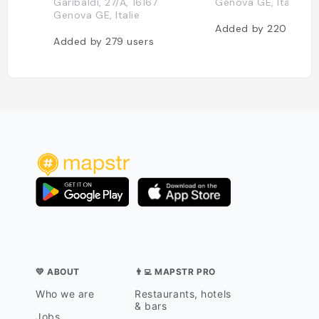
Garibaldi, 27/A, 16167
Genova GE, Italie
Genova GE, Italie
Added by
220
users
Added by
279
users
💛 ABOUT
👨‍💻 MAPSTR PRO
Who we are
Restaurants, hotels
& bars
Jobs