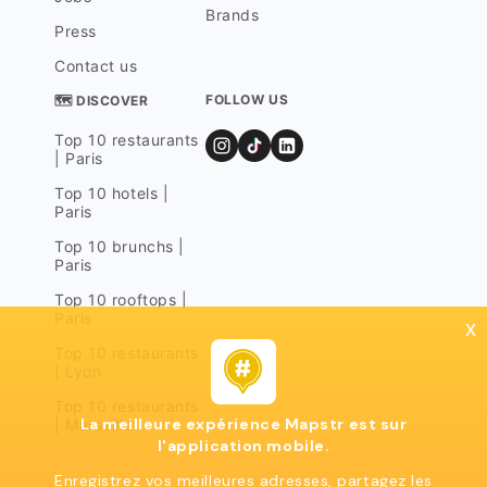
Brands
Press
Contact us
FOLLOW US
🗺 DISCOVER
Top 10 restaurants
| Paris
Top 10 hotels |
Paris
Top 10 brunchs |
Paris
Top 10 rooftops |
Paris
x
Top 10 restaurants
| Lyon
Top 10 restaurants
La meilleure expérience Mapstr est sur
| Marseille
l'application mobile.
Enregistrez vos meilleures adresses, partagez les