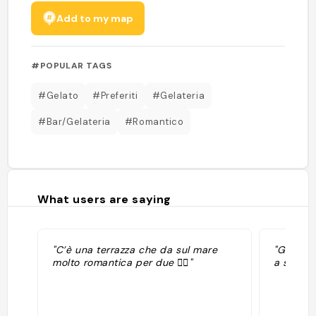
Add to my map
#POPULAR TAGS
#Gelato
#Preferiti
#Gelateria
#Bar/Gelateria
#Romantico
What users are saying
"C’è una terrazza che da sul mare
"Gelato 
molto romantica per due ❤️‍🔥"
a sedere