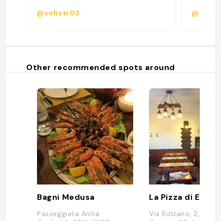
@sofistr03
@cozzan
Other recommended spots around
Bagni Medusa
La Pizza di Egizio
Passeggiata Anita
Via Bolzano, 2, 16166