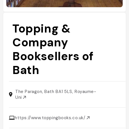
Topping &
Company
Booksellers of
Bath
The Paragon, Bath BA1 5LS, Royaume-
Uni
https://www.toppingbooks.co.uk/