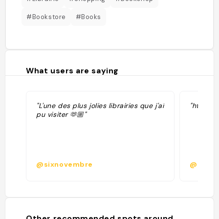
#Bookstore
#Books
What users are saying
"L'une des plus jolies librairies que j'ai
"https:/
pu visiter 🫶🏼"
@sixnovembre
@
Other recommended spots around