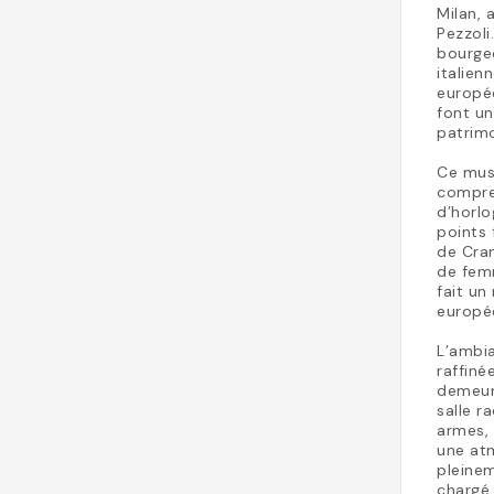
Milan, 
Pezzoli
bourgeo
italien
europée
font un
patrimo
Ce musé
compre
d’horlo
points 
de Cran
de femm
fait un
europé
L’ambia
raffiné
demeur
salle r
armes, 
une at
pleinem
chargé 