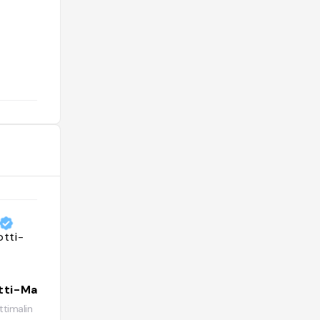
tempera and oil on panel painting by
Antonio or Piero del Pollaiuolo"
@melaprasens
ti-Malin
TownHouse Hotels
timalin
@townhousehotels