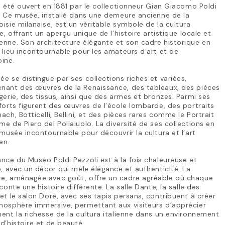
a été ouvert en 1881 par le collectionneur Gian Giacomo Poldi
. Ce musée, installé dans une demeure ancienne de la
isie milanaise, est un véritable symbole de la cultura
ne, offrant un aperçu unique de l’histoire artistique locale et
nne. Son architecture élégante et son cadre historique en
 lieu incontournable pour les amateurs d’art et de
ine.
e se distingue par ses collections riches et variées,
nant des œuvres de la Renaissance, des tableaux, des pièces
gerie, des tissus, ainsi que des armes et bronzes. Parmi ses
forts figurent des œuvres de l’école lombarde, des portraits
ach, Botticelli, Bellini, et des pièces rares comme le Portrait
e de Piero del Pollaiuolo. La diversité de ses collections en
 musée incontournable pour découvrir la cultura et l’art
en.
nce du Museo Poldi Pezzoli est à la fois chaleureuse et
e, avec un décor qui mêle élégance et authenticité. La
e, aménagée avec goût, offre un cadre agréable où chaque
aconte une histoire différente. La salle Dante, la salle des
et le salon Doré, avec ses tapis persans, contribuent à créer
mosphère immersive, permettant aux visiteurs d’apprécier
ent la richesse de la cultura italienne dans un environnement
d’histoire et de beauté.