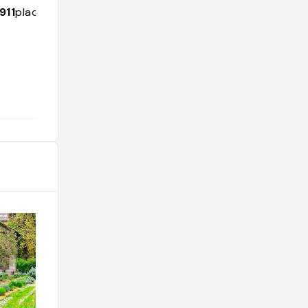
911
places
297
followers
58
places