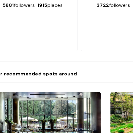
5881
followers
1915
places
3722
followers
r recommended spots around