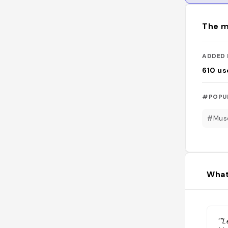
The m
ADDED 
610
us
#POPU
#Mus
What
""L