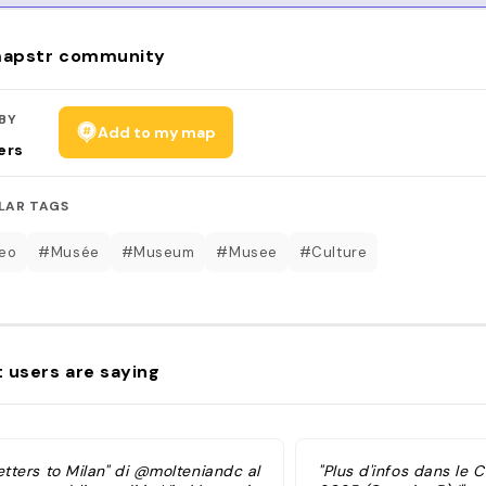
apstr community
BY
Add to my map
ers
LAR TAGS
eo
#Musée
#Museum
#Musee
#Culture
 users are saying
etters to Milan" di @molteniandc al
"Plus d'infos dans le C