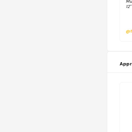
Mu
12"
@f
Appr