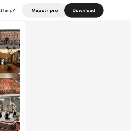
Mapstr pro
Download
d help?