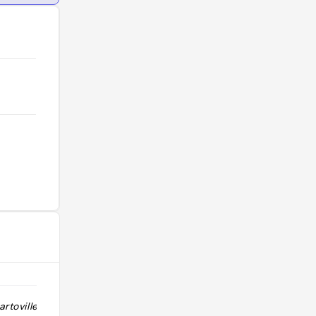
artoville Milan
"Portrait of a Woman is a c.1475