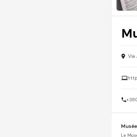
Mu
Via 
htt
+39
Musée 
Le Muse