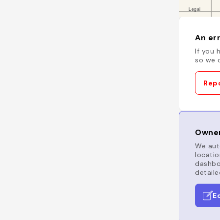
An err
If you 
so we c
Repo
Owner
We auto
locatio
dashboa
detaile
E