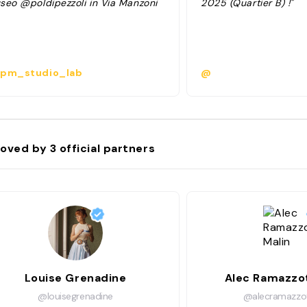
seo @poldipezzoli in Via Manzoni
2025 (Quartier B) !"
pm_studio_lab
@
oved by
3
official partners
Louise Grenadine
Alec Ramazzot
@louisegrenadine
@alecramazzot