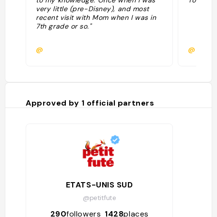
to my knowledge. Once when I was
Tom il m
very little (pre-Disney), and most
recent visit with Mom when I was in
7th grade or so."
@
@scrist
Approved by
1
official partners
ETATS-UNIS SUD
@petitfute
290
followers
1428
places