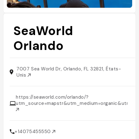
SeaWorld
Orlando
7007 Sea World Dr, Orlando, FL 32821, États-
Unis
https://seaworld.com/orlando/?
utm_source=mapstr&utm_medium=organic&utm_c
+14075455550