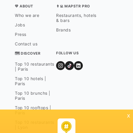
qu'aux os... Blackfish (2013) le docum
entaire choc. En partant d'un fait div
💛 ABOUT
👨‍💻 MAPSTR PRO
ers tragique qui s'est déroulé au Sea
Who we are
Restaurants, hotels
World d'Orlando, ce documentaire d
& bars
e Gabriela Cowperthwaite (diffusé su
Jobs
r Arte en juillet 2016) dénonce les piè
Brands
tres conditions de captivité des orqu
Press
es et leur dangerosité pour les dress
eurs. En février 2010, lors d'un spect
Contact us
acle à SeaWorld, Tilikum, une orque
FOLLOW US
de six tonnes, attaque Dawn Branche
🗺 DISCOVER
au, une dresseuse confirmée, sous le
Top 10 restaurants
s yeux des spectateurs. On découvrir
| Paris
a plus tard que l'orque l'a scalpée et
lui a avalé un bras... Par peur du sca
Top 10 hotels |
ndale et de la ruine, le parc attribue
Paris
l'accident à la victime et classe vite
l'affaire mais on découvre dans le do
Top 10 brunchs |
cumentaire que Tilikum n'en était pas
Paris
à sa première attaque ! Capturée à
l'âge de 2 ans près des côtes islanda
Top 10 rooftops |
ises en 1983, cette orque mâle a pas
Paris
x
sé toute sa vie en captivité. Elle est
Top 10 restaurants
dressée au Canada avant d'être ach
| Lyon
etée par le SeaWorld d'Orlando en 19