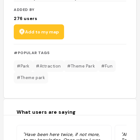
ADDED BY
276
users
Add to my map
#POPULAR TAGS
#Park
#Attraction
#Theme Park
#Fun
#Theme park
What users are saying
"Have been here twice, if not more,
"All’inte