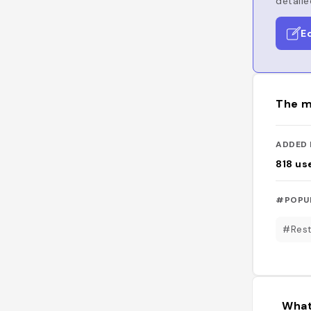
detaile
E
The m
ADDED 
818
us
#POPU
#Rest
What