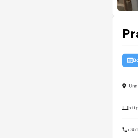
Pr
B
Unn
htt
+351