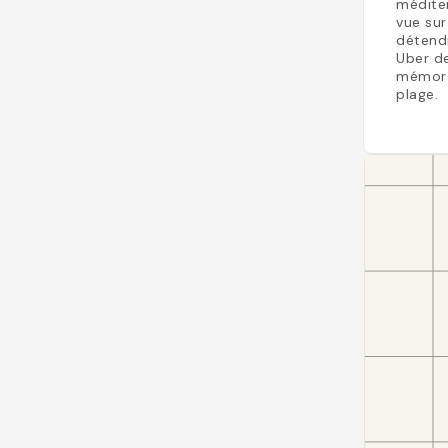
méditer
vue sur
détendr
Uber de
mémorab
plage.