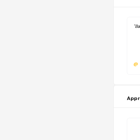
"Ba
@
Appr