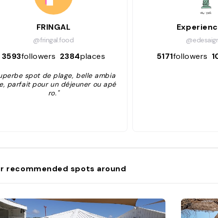
FRINGAL
Experienc
@fringal.food
@edesaig
3593
followers
2384
places
5171
followers
1
uperbe spot de plage, belle ambia
e, parfait pour un déjeuner ou apé
ro."
r recommended spots around