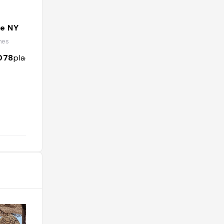
e NY
Marie Gilliot
nes
@mariegilliot
078
places
1071
followers
1024
places