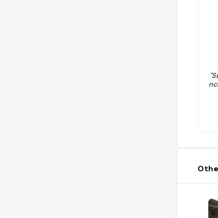
"S
nc
Othe