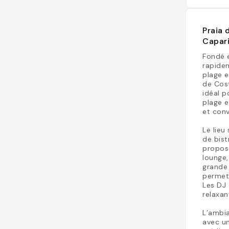
Praia 
Capar
Fondé 
rapide
plage e
de Cost
idéal p
plage e
et convi
Le lieu
de bist
propos
lounge,
grande 
permet 
Les DJ
relaxan
L’ambia
avec u