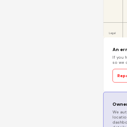
An err
If you 
so we c
Repo
Owner
We auto
locatio
dashboa