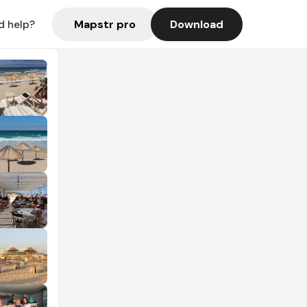
Mapstr pro
Download
d help?