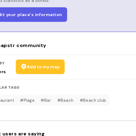
d statistics as a bonus.
dit your place's information
apstr community
BY
Add to my map
ers
LAR TAGS
aurant
#Plage
#Bar
#Beach
#Beach club
 users are saying