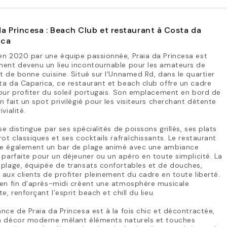
da Princesa : Beach Club et restaurant à Costa da
ica
en 2020 par une équipe passionnée, Praia da Princesa est
ment devenu un lieu incontournable pour les amateurs de
t de bonne cuisine. Situé sur l'Unnamed Rd, dans le quartier
a da Caparica, ce restaurant et beach club offre un cadre
our profiter du soleil portugais. Son emplacement en bord de
n fait un spot privilégié pour les visiteurs cherchant détente
vialité.
 se distingue par ses spécialités de poissons grillés, ses plats
rot classiques et ses cocktails rafraîchissants. Le restaurant
e également un bar de plage animé avec une ambiance
 parfaite pour un déjeuner ou un apéro en toute simplicité. La
plage, équipée de transats confortables et de douches,
aux clients de profiter pleinement du cadre en toute liberté.
 en fin d’après-midi créent une atmosphère musicale
te, renforçant l’esprit beach et chill du lieu.
nce de Praia da Princesa est à la fois chic et décontractée,
n décor moderne mêlant éléments naturels et touches