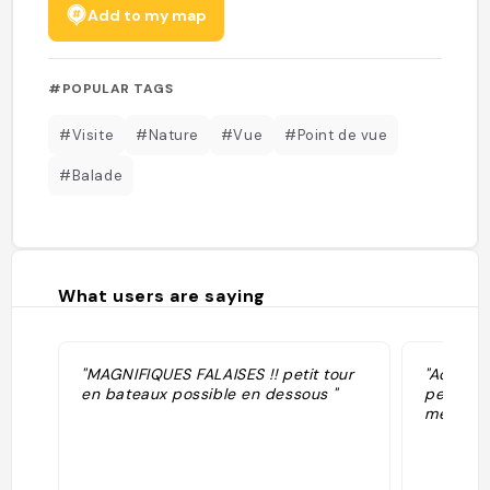
Add to my map
#POPULAR TAGS
#Visite
#Nature
#Vue
#Point de vue
#Balade
What users are saying
"MAGNIFIQUES FALAISES !! petit tour
"Acantil
en bateaux possible en dessous "
per inte
més econ