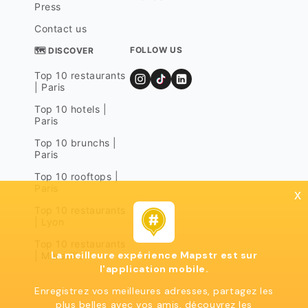
Press
Contact us
FOLLOW US
🗺 DISCOVER
Top 10 restaurants
| Paris
Top 10 hotels |
Paris
Top 10 brunchs |
Paris
Top 10 rooftops |
Paris
x
Top 10 restaurants
| Lyon
Top 10 restaurants
La meilleure expérience Mapstr est sur
| Marseille
l'application mobile.
Enregistrez vos meilleures adresses, partagez les
plus belles avec vos amis, découvrez les