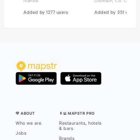
Irlande
Díomáin, Co. Clare, I
Added by
1277
users
Added by
351
users
💛 ABOUT
👨‍💻 MAPSTR PRO
Who we are
Restaurants, hotels
& bars
Jobs
Brands