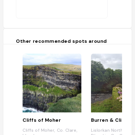
Other recommended spots around
Cliffs of Moher
Cliffs of Moher, Co. Clare,
Lislorkan North, Inis