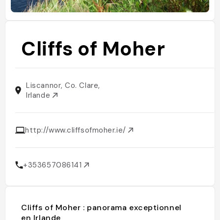
Cliffs of Moher
Liscannor, Co. Clare,
Irlande
http://www.cliffsofmoher.ie/
+353657086141
Cliffs of Moher : panorama exceptionnel
en Irlande