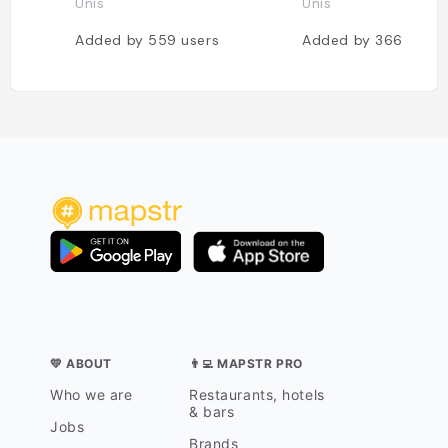
Unis
Unis
Added by
559
users
Added by
366
users
💛 ABOUT
👨‍💻 MAPSTR PRO
Who we are
Restaurants, hotels
& bars
Jobs
Brands