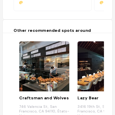
@
@
Other recommended spots around
Craftsman and Wolves
Lazy Bear
746 Valencia St, San
3416 19th St, San
Francisco, CA 94110, États-
Francisco, CA 94110,