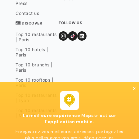
Press
Contact us
FOLLOW US
🗺 DISCOVER
Top 10 restaurants
| Paris
Top 10 hotels |
Paris
Top 10 brunchs |
Paris
Top 10 rooftops |
Paris
x
Top 10 restaurants
| Lyon
Top 10 restaurants
La meilleure expérience Mapstr est sur
| Marseille
l'application mobile.
Enregistrez vos meilleures adresses, partagez les
plus belles avec vos amis, découvrez les