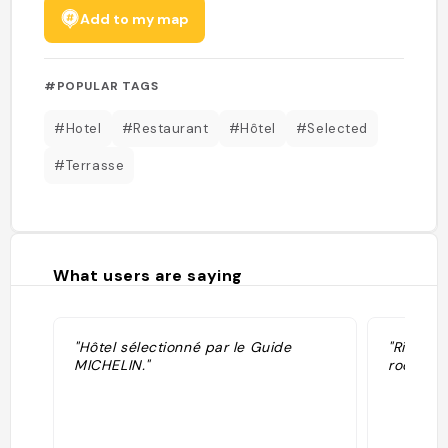
Add to my map
#POPULAR TAGS
#Hotel
#Restaurant
#Hôtel
#Selected
#Terrasse
What users are saying
"Hôtel sélectionné par le Guide
"Rien qu
MICHELIN."
rooftop 