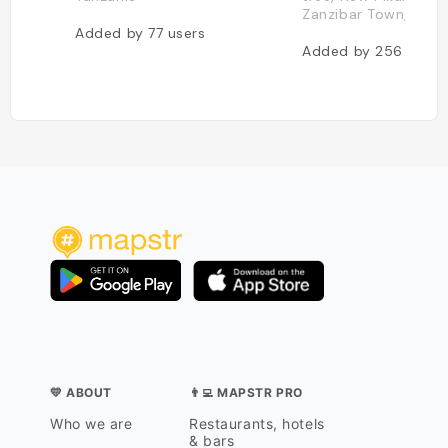
Zanzibar Town, Tanz
Added by
77
users
Added by
256
users
💛 ABOUT
👨‍💻 MAPSTR PRO
Who we are
Restaurants, hotels
& bars