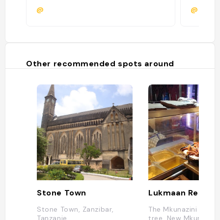
@
@agenc
Other recommended spots around
Stone Town
Lukmaan Restau
Stone Town, Zanzibar,
The Mkunazini Baob
Tanzanie
tree, New Mkunazini 