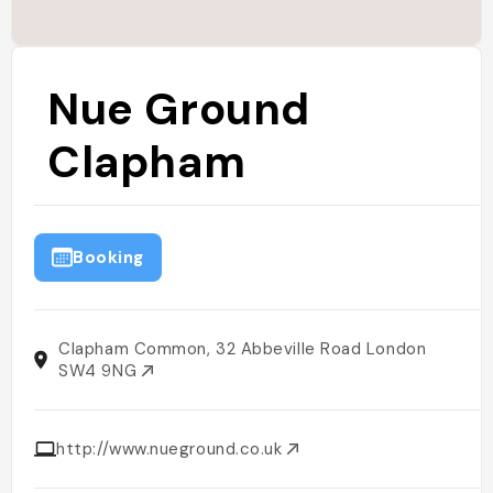
Nue Ground
Clapham
Booking
Clapham Common, 32 Abbeville Road London
SW4 9NG
http://www.nueground.co.uk