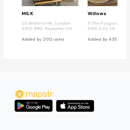
MILK
Willows
20 Bedford Hill, London
11 The Polygon, Lon
SW12 9RG, Royaume-Uni
SW4 0JG, UK
Added by
2012
users
Added by
435
users