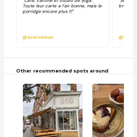
"Café, cantine et studio de yoga.
"Season
Toute leur carte a l’air bonne, mais le
bread "
porridge encore plus !!!"
@evarumeau
@fjhnt
Other recommended spots around