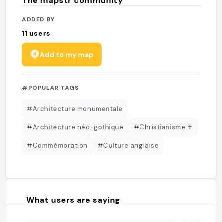
The mapstr community
ADDED BY
11
users
Add to my map
#POPULAR TAGS
#Architecture monumentale
#Architecture néo-gothique
#Christianisme ✝️
#Commémoration
#Culture anglaise
What users are saying