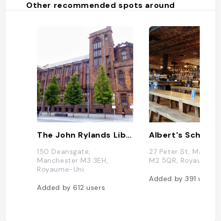
Other recommended spots around
The John Rylands Library
Albert's Schloss
150 Deansgate,
27 Peter St, Manche
Manchester M3 3EH,
M2 5QR, Royaume-U
Royaume-Uni
Added by
391
users
Added by
612
users