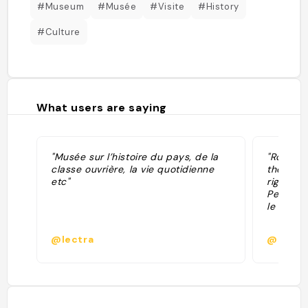
#Museum
#Musée
#Visite
#History
#Culture
What users are saying
"Musée sur l’histoire du pays, de la
"Road tr
classe ouvrière, la vie quotidienne
the heart
etc"
rights, l
Peut êtr
le coin !"
@lectra
@sawph