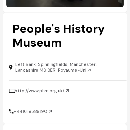
People's History
Museum
Left Bank, Spinningfields, Manchester,
Lancashire M3 3ER, Royaume-Uni
http://www.phm.org.uk/
+441618389190