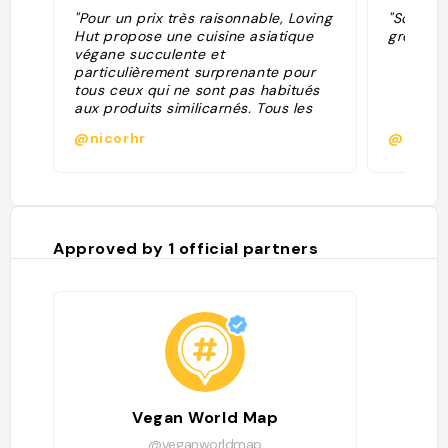
"Pour un prix très raisonnable, Loving
"Sczecha
Hut propose une cuisine asiatique
great. "
végane succulente et
particulièrement surprenante pour
tous ceux qui ne sont pas habitués
aux produits similicarnés. Tous les
plats sont si goûteux et
@nicorhr
@
pratiquement identiques à leur
version habituelle! J’étais pour ma
part facile à convaincre, mais mon
compagnon, qui aime beaucoup la
viande, en est lui-même ressorti
complètement captivé, si bien que
Approved by
1
official partners
nous sommes retournés y déjeuner
plusieurs fois pendant notre séjour.
Nous vous conseillons tout
particulièrement le savoureux pad
thaï ainsi que le bobun, très frais et
nourrissant."
Vegan World Map
@veganworldmap