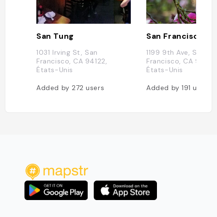
San Tung
1031 Irving St, San
1199 9th Ave, San
Francisco, CA 94122,
Francisco, CA 94122
États-Unis
États-Unis
Added by
272
users
Added by
191
users