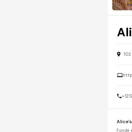
Al
102
htt
+12
Alice'
Fondé 