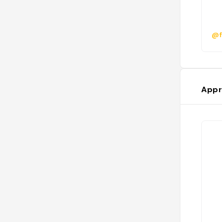
@f
Appr