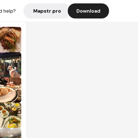
Mapstr pro
Download
d help?