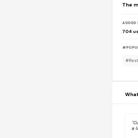
The m
ADDED 
704
u
#POPU
#Rest
What
"Cu
a l