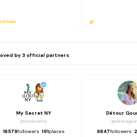
ishliam
@
oved by
3
official partners
My Secret NY
Détour Go
@mysecretny
@detourgou
16579
followers
191
places
6847
followers