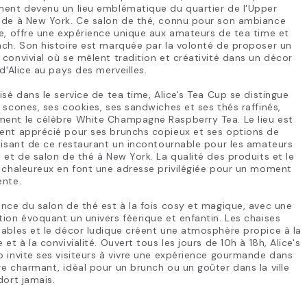
ment devenu un lieu emblématique du quartier de l'Upper
ide à New York. Ce salon de thé, connu pour son ambiance
e, offre une expérience unique aux amateurs de tea time et
ch. Son histoire est marquée par la volonté de proposer un
convivial où se mêlent tradition et créativité dans un décor
 d'Alice au pays des merveilles.
isé dans le service de tea time, Alice's Tea Cup se distingue
 scones, ses cookies, ses sandwiches et ses thés raffinés,
ent le célèbre White Champagne Raspberry Tea. Le lieu est
ent apprécié pour ses brunchs copieux et ses options de
aisant de ce restaurant un incontournable pour les amateurs
 et de salon de thé à New York. La qualité des produits et le
 chaleureux en font une adresse privilégiée pour un moment
ente.
nce du salon de thé est à la fois cosy et magique, avec une
ion évoquant un univers féerique et enfantin. Les chaises
ables et le décor ludique créent une atmosphère propice à la
 et à la convivialité. Ouvert tous les jours de 10h à 18h, Alice's
 invite ses visiteurs à vivre une expérience gourmande dans
e charmant, idéal pour un brunch ou un goûter dans la ville
dort jamais.