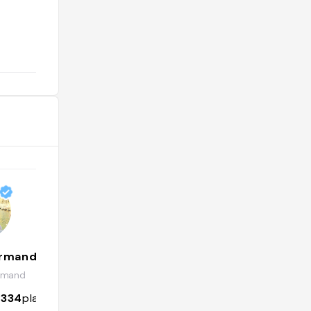
@rmatoukr
urmand
Mikka Rocchia
rmand
@mikkarocchia
2334
places
832
followers
266
places