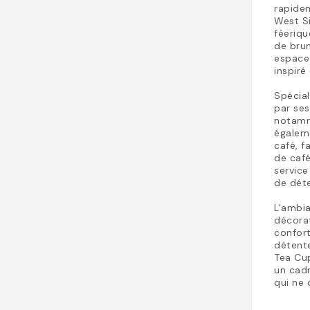
rapide
West S
féeriqu
de brun
espace 
inspiré
Spécial
par ses
notamm
égalem
café, f
de café
service
de dét
L'ambia
décorat
confort
détente
Tea Cup
un cadr
qui ne 