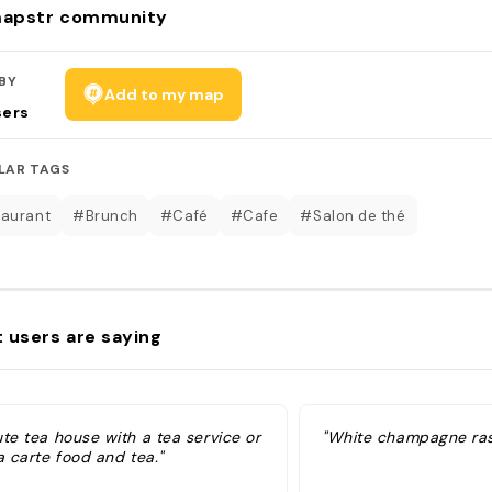
apstr community
BY
Add to my map
sers
LAR TAGS
aurant
#Brunch
#Café
#Cafe
#Salon de thé
 users are saying
te tea house with a tea service or
"White champagne ras
a carte food and tea."