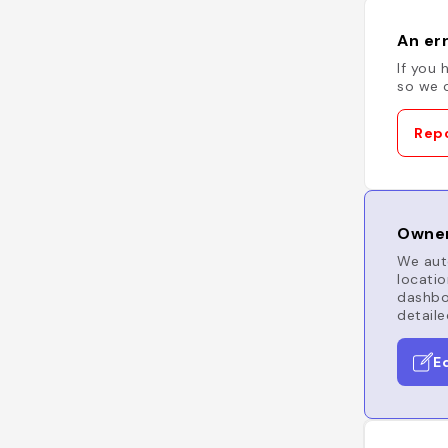
An err
If you 
so we c
Repo
Owner
We auto
locatio
dashboa
detaile
E