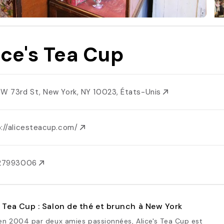
ice's Tea Cup
 W 73rd St, New York, NY 10023, États-Unis
p://alicesteacup.com/
127993006
s Tea Cup : Salon de thé et brunch à New York
en 2004 par deux amies passionnées, Alice's Tea Cup est