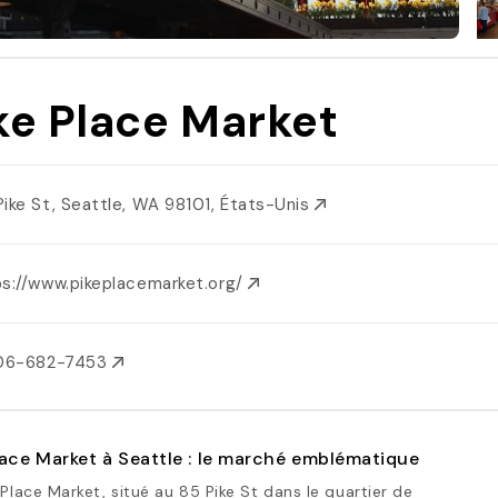
ke Place Market
Pike St, Seattle, WA 98101, États-Unis
ps://www.pikeplacemarket.org/
206-682-7453
lace Market à Seattle : le marché emblématique
 Place Market, situé au 85 Pike St dans le quartier de