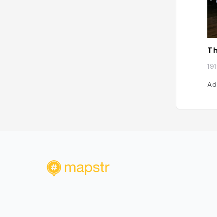
Th
19
Ad