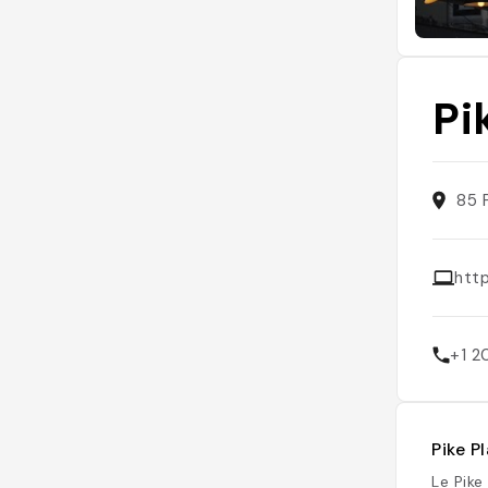
Pi
85 
htt
+1 
Pike P
Le Pike