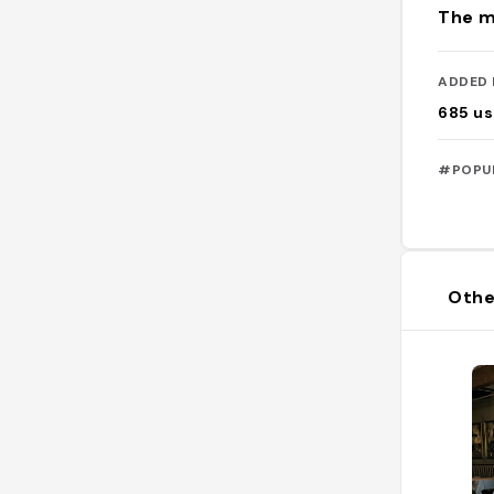
The m
ADDED 
685
us
#POPU
Othe