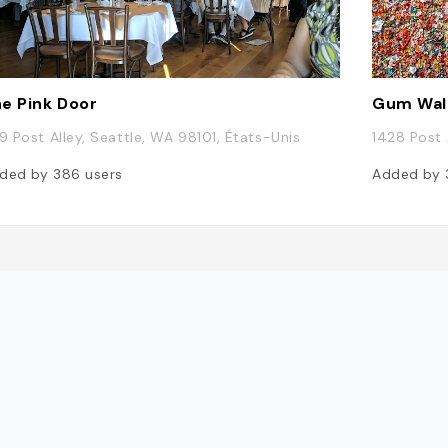
e Pink Door
Gum Wal
19 Post Alley, Seattle, WA 98101, États-Unis
1428 Post 
ded by
386
users
Added by