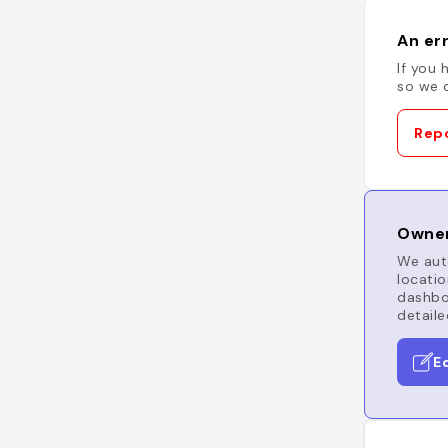
An err
If you 
so we c
Repo
Owner
We auto
locatio
dashboa
detaile
E