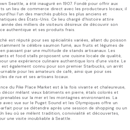
n Seattle, a été inauguré en 1907. Fondé pour offrir aux
ts un lieu de commerce direct avec les producteurs locaux, il
ourd'hui l'un des marchés publics les plus anciens et
tiques des États-Unis. Ce lieu chargé d'histoire attire
année des milliers de visiteurs désireux de découvrir son
e authentique et ses produits frais.
hé est réputé pour ses spécialités variées, allant du poisson
notamment le célèbre saumon fumé, aux fruits et légumes de
 en passant par une multitude de stands artisanaux. Les
ants et food stalls proposent une cuisine locale de qualité,
pour une expérience culinaire authentique lors d'une visite. Le
 est également connu pour son premier Starbucks, un arrêt
urnable pour les amateurs de café, ainsi que pour ses
les de rue et ses artisans locaux.
nce du Pike Place Market est à la fois vivante et chaleureuse,
 décor mêlant vieux bâtiments en pierre, étals colorés et
prenables sur la mer et les montagnes environnantes. La
e avec vue sur le Puget Sound et les Olympiques offre un
parfait pour se détendre après une session de shopping ou un
Un lieu où se mêlent tradition, convivialité et découvertes,
our une visite inoubliable à Seattle.