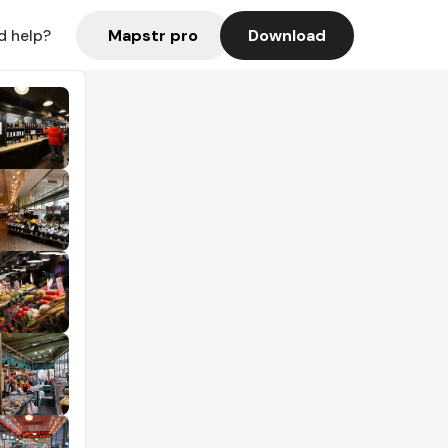
Mapstr pro
Download
d help?