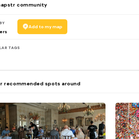
apstr community
BY
Add to my map
ers
LAR TAGS
r recommended spots around