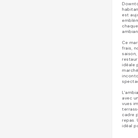
Downtow
habitan
est auj
embléma
chaque 
ambianc
Ce marc
frais, 
saison,
restaur
idéale 
marché
inconto
spectac
L'ambia
avec un
vues im
terrass
cadre 
repas. 
idéal p