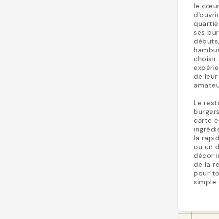
le cœur
d'ouvri
quarti
ses bur
débuts,
hamburg
choisir
expérie
de leur
amateu
Le res
burgers
carte e
ingrédi
la rapi
ou un d
décor i
de la r
pour to
simple 