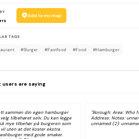
BY
Add to my map
ers
LAR TAGS
aurant
#Burger
#Fastfood
#Food
#Hamburger
 users are saying
ett sammen din egen hamburger
"Borough: Area: Who f
velg tilbehøret selv. Du kan legge
Address: Notes: unnam
l så mye tilbehør på burgeren som
unnamed (2): unnamed
vil uten at det koster ekstra.
ashburger med gode smaker.