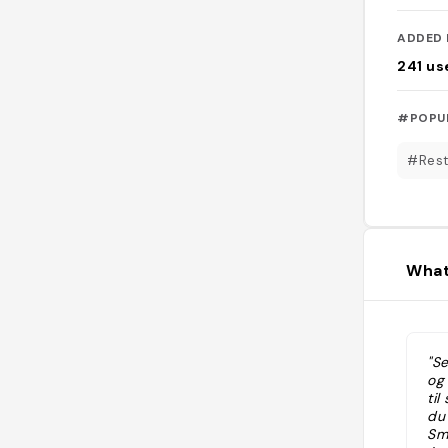
ADDED 
241
us
#POPU
#Rest
What
"S
og 
ti
du 
Sm