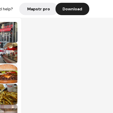
Mapstr pro
Download
d help?