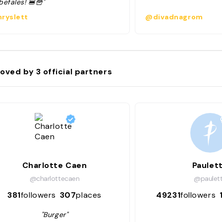
efales! 🍔🍟"
ryslett
@divadnagrom
oved by
3
official partners
Charlotte Caen
Paulet
@charlottecaen
@paulet
381
followers
307
places
49231
followers
"Burger"