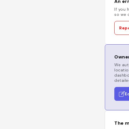
An err
If you 
so we c
Repo
Owner
We auto
locatio
dashboa
detaile
E
The m