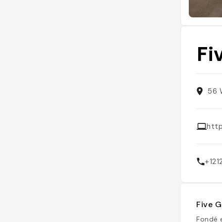
Fi
56 
htt
+12
Five G
Fondé e