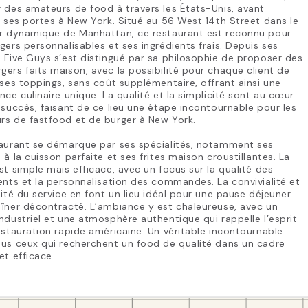
 des amateurs de food à travers les États-Unis, avant
r ses portes à New York. Situé au 56 West 14th Street dans le
er dynamique de Manhattan, ce restaurant est reconnu pour
gers personnalisables et ses ingrédients frais. Depuis ses
 Five Guys s’est distingué par sa philosophie de proposer des
ers faits maison, avec la possibilité pour chaque client de
 ses toppings, sans coût supplémentaire, offrant ainsi une
nce culinaire unique. La qualité et la simplicité sont au cœur
 succès, faisant de ce lieu une étape incontournable pour les
rs de fastfood et de burger à New York.
taurant se démarque par ses spécialités, notamment ses
 à la cuisson parfaite et ses frites maison croustillantes. La
st simple mais efficace, avec un focus sur la qualité des
ents et la personnalisation des commandes. La convivialité et
dité du service en font un lieu idéal pour une pause déjeuner
îner décontracté. L’ambiance y est chaleureuse, avec un
ndustriel et une atmosphère authentique qui rappelle l’esprit
estauration rapide américaine. Un véritable incontournable
us ceux qui recherchent un food de qualité dans un cadre
et efficace.