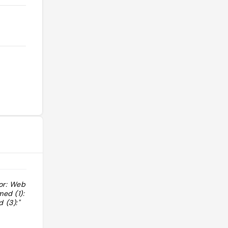
or: Web Details:
"Google Maps URL:
ed (1):
http://maps.google.com/?
 (3):"
cid=16664218057686317995
Location: { "Address": "56 West 14th
Street, New York, NY 10011, États-