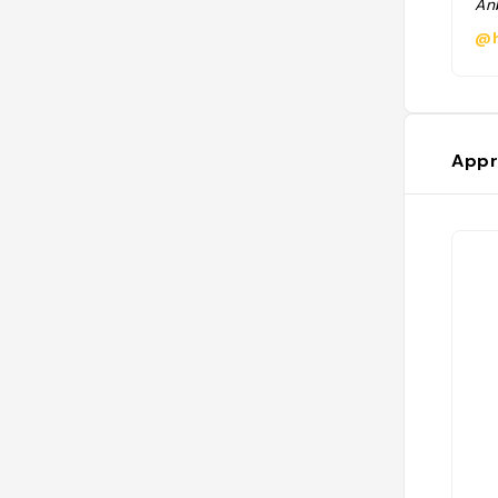
Anb
@h
Appr