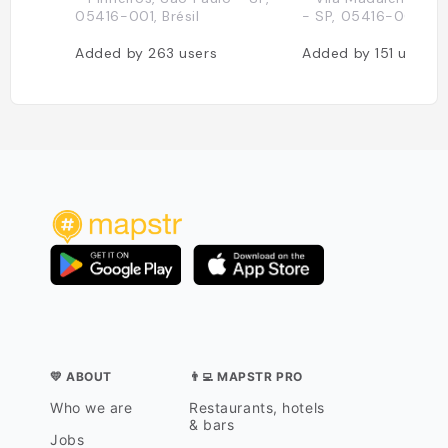
05416-001, Brésil
- SP, 05416-001, Bré
Added by
263
users
Added by
151
users
💛 ABOUT
👨‍💻 MAPSTR PRO
Who we are
Restaurants, hotels
& bars
Jobs