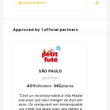
@sophie.anais
@vini.o
Approved by
1
official partners
SÃO PAULO
@petitfute
401
followers
362
places
"C'est un incontournable à Vila Madal
ena pour qui veut manger du bon poi
sson. Ce restaurant est immanquable
sur cette rue large avec ses tables e