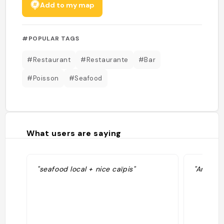
Add to my map
#POPULAR TAGS
#Restaurant
#Restaurante
#Bar
#Poisson
#Seafood
What users are saying
"seafood local + nice caïpis"
"Ambient