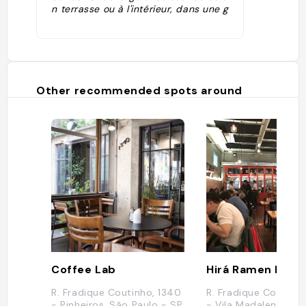
n terrasse ou à l'intérieur, dans une g
rande salle à la déco rustique. Vous
décrouvrirez à l'intérieur la poissonne
rie avec d'immenses spécimens à ve
ndre, des homards et fruits de mer al
léchants. La carte compte des plats
brésiliens typiques, un vrai régal."
Other recommended spots around
Coffee Lab
Hirá Ramen Izaka
R. Fradique Coutinho, 1340
R. Fradique Coutinh
- Pinheiros, São Paulo - SP,
- Vila Madalena, Sã