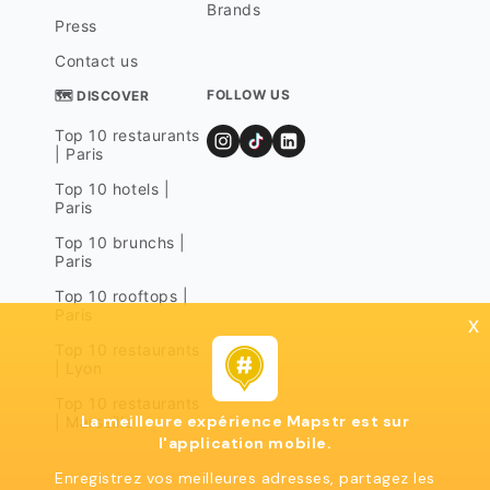
Brands
Press
Contact us
FOLLOW US
🗺 DISCOVER
Top 10 restaurants
| Paris
Top 10 hotels |
Paris
Top 10 brunchs |
Paris
Top 10 rooftops |
Paris
x
Top 10 restaurants
| Lyon
Top 10 restaurants
La meilleure expérience Mapstr est sur
| Marseille
l'application mobile.
Enregistrez vos meilleures adresses, partagez les