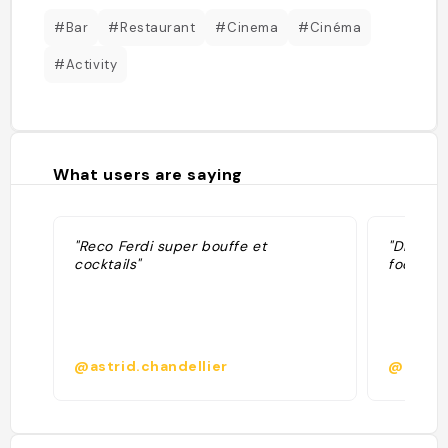
#Bar
#Restaurant
#Cinema
#Cinéma
#Activity
What users are saying
"Reco Ferdi super bouffe et
"Dinner 
cocktails"
food)"
@astrid.chandellier
@