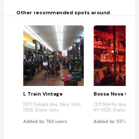
Other recommended spots around
L Train Vintage
Bossa Nova Civic
1377 Dekalb Ave, New York,
1271 Myrtle Ave, Broo
11221, États-Unis
NY 11221, États-Unis
Added by
763
users
Added by
517
users