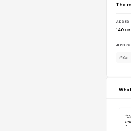
The m
ADDED 
140
us
#POPU
#Bar
What
"C
ca
"