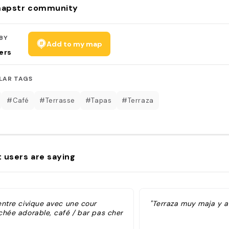
apstr community
BY
Add to my map
ers
LAR TAGS
#Café
#Terrasse
#Tapas
#Terraza
 users are saying
entre civique avec une cour
"Terraza muy maja y a
chée adorable, café / bar pas cher