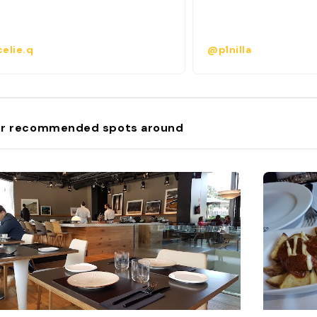
elie.q
@p1nilla
r recommended spots around