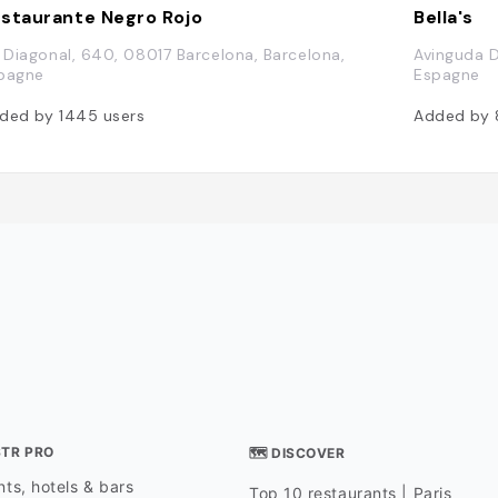
staurante Negro Rojo
Bella's
. Diagonal, 640, 08017 Barcelona, Barcelona,
Avinguda D
pagne
Espagne
ded by
1445
users
Added by
STR PRO
🗺 DISCOVER
ts, hotels & bars
Top 10 restaurants | Paris