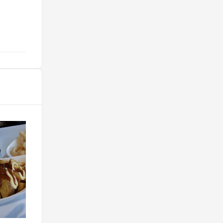
@emcizeron