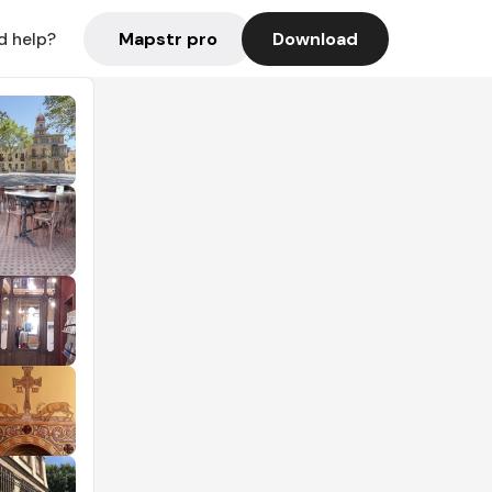
Mapstr pro
Download
d help?