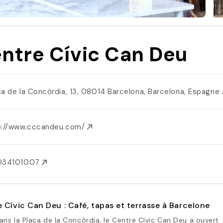
ntre Cívic Can Deu
ça de la Concòrdia, 13, 08014 Barcelona, Barcelona, Espagne
p://www.cccandeu.com/
934101007
 Cívic Can Deu : Café, tapas et terrasse à Barcelone
ans la Plaça de la Concòrdia, le Centre Cívic Can Deu a ouvert