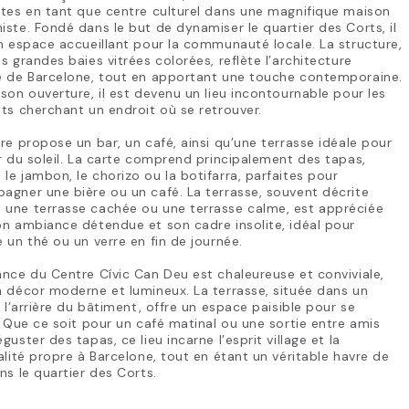
tes en tant que centre culturel dans une magnifique maison
ste. Fondé dans le but de dynamiser le quartier des Corts, il
n espace accueillant pour la communauté locale. La structure,
s grandes baies vitrées colorées, reflète l’architecture
e de Barcelone, tout en apportant une touche contemporaine.
son ouverture, il est devenu un lieu incontournable pour les
ts cherchant un endroit où se retrouver.
re propose un bar, un café, ainsi qu’une terrasse idéale pour
r du soleil. La carte comprend principalement des tapas,
e jambon, le chorizo ou la botifarra, parfaites pour
gner une bière ou un café. La terrasse, souvent décrite
une terrasse cachée ou une terrasse calme, est appréciée
n ambiance détendue et son cadre insolite, idéal pour
 un thé ou un verre en fin de journée.
nce du Centre Cívic Can Deu est chaleureuse et conviviale,
 décor moderne et lumineux. La terrasse, située dans un
à l’arrière du bâtiment, offre un espace paisible pour se
. Que ce soit pour un café matinal ou une sortie entre amis
guster des tapas, ce lieu incarne l’esprit village et la
alité propre à Barcelone, tout en étant un véritable havre de
ns le quartier des Corts.