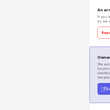
An err
If you 
so we c
Repo
Owner
We auto
locatio
dashboa
detaile
E