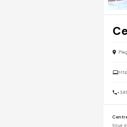
Ce
Pla
htt
+34
Centre
Situé d