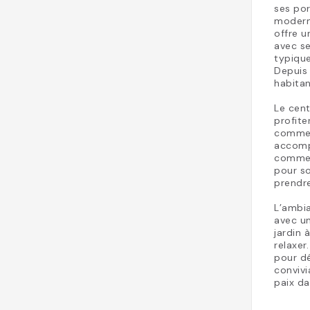
ses por
moderni
offre u
avec se
typiqu
Depuis 
habitan
Le cent
profite
comme l
accompa
comme 
pour so
prendre
L’ambia
avec un
jardin 
relaxer
pour dé
convivi
paix da