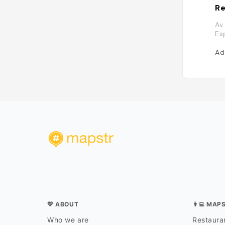
Re
Av
Es
Ad
💛 ABOUT
👨‍💻 MAP
Who we are
Restauran