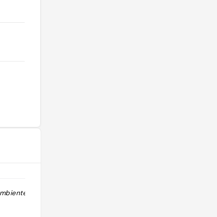
mbiente top"
"Centre civico super mono, terraza y
jardín!! una caña cuesta 1.5 euro..."